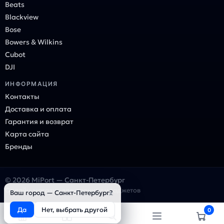
Beats
Blackview
Bose
Bowers & Wilkins
Cubot
DJI
ИНФОРМАЦИЯ
Контакты
Доставка и оплата
Гарантия и возврат
Карта сайта
Бренды
© 2026 MiPort — Санкт-Петербург
Онлайн-магазин электроники и гаджетов
×
Ваш город — Санкт-Петербург?
Да
Нет, выбрать другой
0