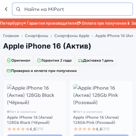
Поиск
Найти
тербургу
⭐ Гарантия производителя
💳 Оплата при получении
📱 Защи
Главная
Смартфоны
Смартфоны Apple
Apple iPhone 16 (Акти
Apple iPhone 16 (Актив)
Оригинал
Гарантия 2 года
Доставка 1 день
Проверка и оплата при получении
Нет в наличии
Нет в наличии
Apple iPhone 16 (Актив)
Apple iPhone 16 (Актив)
128Gb Black (Чёрный)
128Gb Pink (Розовый)
★★★★★
★★★★★
4,6
4,6
(211)
(211)