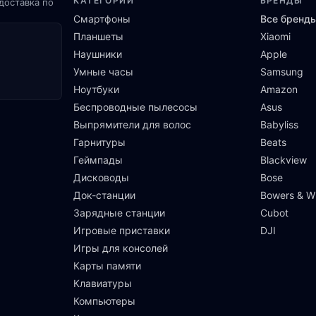
КАТЕГОРИИ
БРЕНДЫ
доставка по
Смартфоны
Все бренд
Планшеты
Xiaomi
Наушники
Apple
Умные часы
Samsung
Ноутбуки
Amazon
Беспроводные пылесосы
Asus
Выпрямители для волос
Babyliss
Гарнитуры
Beats
Геймпады
Blackview
Дисководы
Bose
Док-станции
Bowers & Wi
Зарядные станции
Cubot
Игровые приставки
DJI
Игры для консолей
Карты памяти
Клавиатуры
Компьютеры