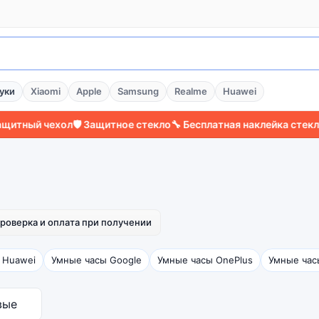
уки
Xiaomi
Apple
Samsung
Realme
Huawei
ный чехол
🛡️ Защитное стекло
🔧 Бесплатная наклейка стекла
⚡ 
роверка и оплата при получении
 Huawei
Умные часы Google
Умные часы OnePlus
Умные час