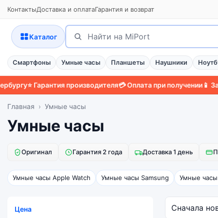
Контакты
Доставка и оплата
Гарантия и возврат
Поиск
Найти
Каталог
Смартфоны
Умные часы
Планшеты
Наушники
Ноутб
ургу
⭐ Гарантия производителя
💳 Оплата при получении
📱 Защит
Главная
Умные часы
Умные часы
Оригинал
Гарантия 2 года
Доставка 1 день
П
Умные часы Apple Watch
Умные часы Samsung
Умные часы
Цена