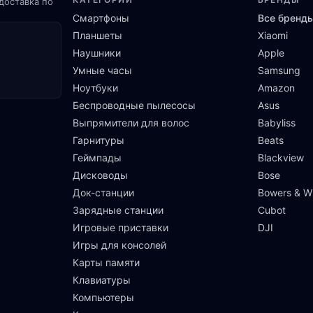
доставка по
Смартфоны
Все бренд
Планшеты
Xiaomi
Наушники
Apple
Умные часы
Samsung
Ноутбуки
Amazon
Беспроводные пылесосы
Asus
Выпрямители для волос
Babyliss
Гарнитуры
Beats
Геймпады
Blackview
Дисководы
Bose
Док-станции
Bowers & Wi
Зарядные станции
Cubot
Игровые приставки
DJI
Игры для консолей
Карты памяти
Клавиатуры
Компьютеры