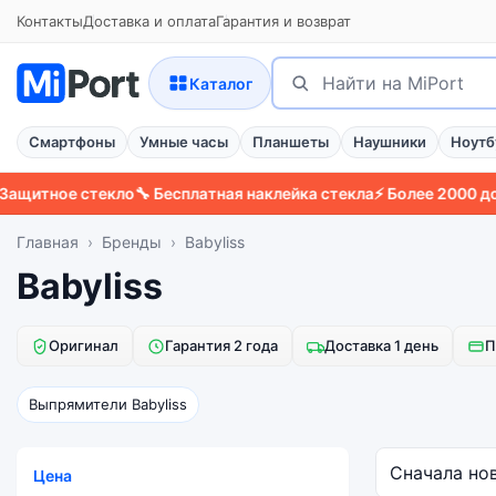
Контакты
Доставка и оплата
Гарантия и возврат
Поиск
Найти
Каталог
Смартфоны
Умные часы
Планшеты
Наушники
Ноутб
щитное стекло
🔧 Бесплатная наклейка стекла
⚡ Более 2000 довол
Главная
Бренды
Babyliss
Babyliss
Оригинал
Гарантия 2 года
Доставка 1 день
П
Выпрямители Babyliss
Цена