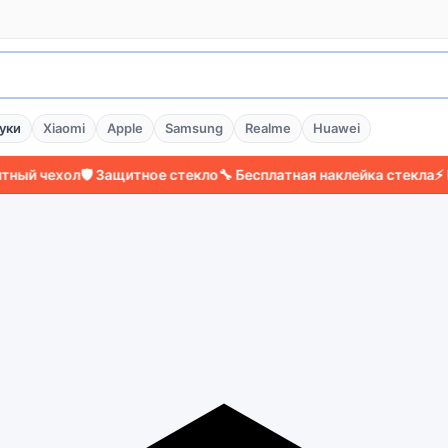
уки
Xiaomi
Apple
Samsung
Realme
Huawei
ехол
🛡️ Защитное стекло
🔧 Бесплатная наклейка стекла
⚡ Более 