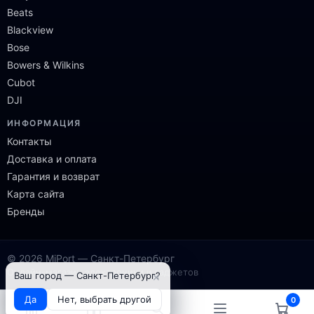
Beats
Blackview
Bose
Bowers & Wilkins
Cubot
DJI
ИНФОРМАЦИЯ
Контакты
Доставка и оплата
Гарантия и возврат
Карта сайта
Бренды
© 2026 MiPort — Санкт-Петербург
Онлайн-магазин электроники и гаджетов
×
Ваш город — Санкт-Петербург?
Да
Нет, выбрать другой
0