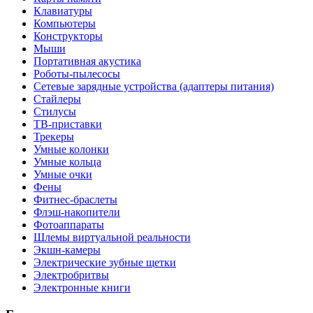
Клавиатуры
Компьютеры
Конструкторы
Мыши
Портативная акустика
Роботы-пылесосы
Сетевые зарядные устройства (адаптеры питания)
Стайлеры
Стилусы
ТВ-приставки
Трекеры
Умные колонки
Умные кольца
Умные очки
Фены
Фитнес-браслеты
Флэш-накопители
Фотоаппараты
Шлемы виртуальной реальности
Экшн-камеры
Электрические зубные щетки
Электробритвы
Электронные книги