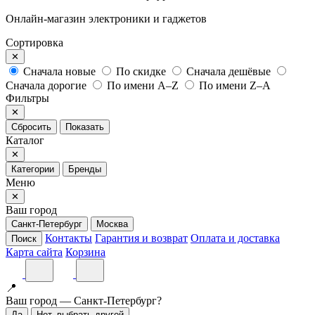
Онлайн-магазин электроники и гаджетов
Сортировка
✕
Сначала новые
По скидке
Сначала дешёвые
Сначала дорогие
По имени A–Z
По имени Z–A
Фильтры
✕
Сбросить
Показать
Каталог
✕
Категории
Бренды
Меню
✕
Ваш город
Санкт-Петербург
Москва
Контакты
Гарантия и возврат
Оплата и доставка
Поиск
Карта сайта
Корзина
📍
Ваш город — Санкт-Петербург?
Да
Нет, выбрать другой