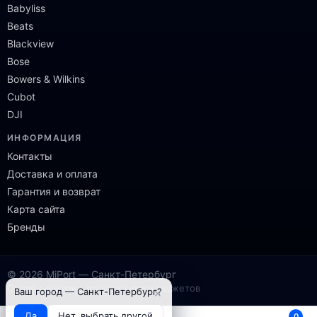
Babyliss
Beats
Blackview
Bose
Bowers & Wilkins
Cubot
DJI
ИНФОРМАЦИЯ
Контакты
Доставка и оплата
Гарантия и возврат
Карта сайта
Бренды
© 2026 MiPort — Санкт-Петербург
Онлайн-магазин электроники и гаджетов
×
Ваш город — Санкт-Петербург?
Да
Нет, выбрать другой
0