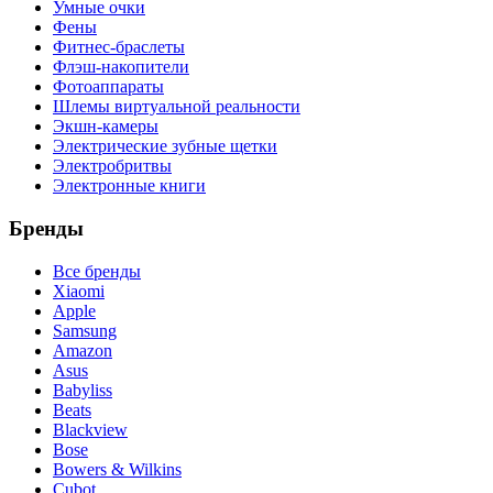
Умные очки
Фены
Фитнес-браслеты
Флэш-накопители
Фотоаппараты
Шлемы виртуальной реальности
Экшн-камеры
Электрические зубные щетки
Электробритвы
Электронные книги
Бренды
Все бренды
Xiaomi
Apple
Samsung
Amazon
Asus
Babyliss
Beats
Blackview
Bose
Bowers & Wilkins
Cubot