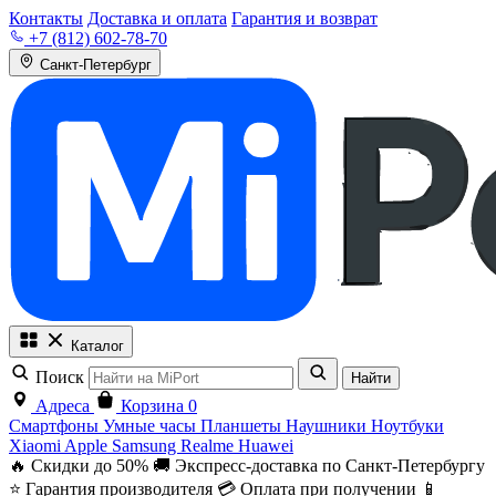
Контакты
Доставка и оплата
Гарантия и возврат
+7 (812) 602-78-70
Санкт-Петербург
Каталог
Поиск
Найти
Адреса
Корзина
0
Смартфоны
Умные часы
Планшеты
Наушники
Ноутбуки
Xiaomi
Apple
Samsung
Realme
Huawei
🔥 Скидки до 50%
🚚 Экспресс-доставка по Санкт-Петербургу
⭐ Гарантия производителя
💳 Оплата при получении
📱