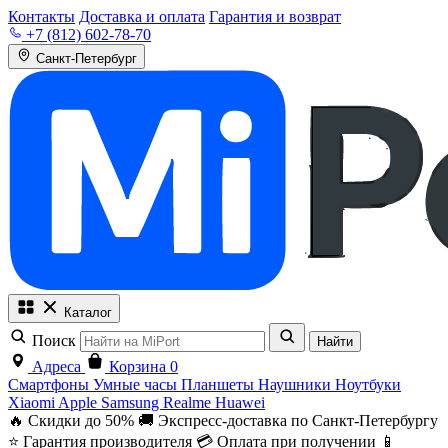
Контакты
Доставка и оплата
Гарантия и возврат
+7 (812) 602-78-70
Санкт-Петербург
Каталог
Поиск
Найти
Адреса
Корзина
0
Смартфоны
Умные часы
Планшеты
Наушники
Ноутбуки
Xiaomi
Apple
Samsung
Realme
Huawei
🔥 Скидки до 50%
🚚 Экспресс-доставка по Санкт-Петербургу
⭐ Гарантия производителя
💳 Оплата при получении
📱