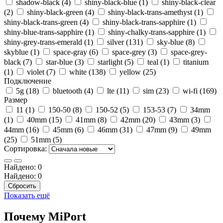
shadow-black (4)
shiny-black-blue (1)
shiny-black-clear
(2)
shiny-black-green (4)
shiny-black-trans-amethyst (1)
shiny-black-trans-green (4)
shiny-black-trans-sapphire (1)
shiny-blue-trans-sapphire (1)
shiny-chalky-trans-sapphire (1)
shiny-grey-trans-emerald (1)
silver (131)
sky-blue (8)
skyblue (1)
space-gray (6)
space-grey (3)
space-grey-
black (7)
star-blue (3)
starlight (5)
teal (1)
titanium
(1)
violet (7)
white (138)
yellow (25)
Подключение
5g (18)
bluetooth (4)
lte (11)
sim (23)
wi-fi (169)
Размер
11 (1)
150-50 (8)
150-52 (5)
153-53 (7)
34mm
(1)
40mm (15)
41mm (8)
42mm (20)
43mm (3)
44mm (16)
45mm (6)
46mm (31)
47mm (9)
49mm
(25)
51mm (5)
Сортировка:
Найдено:
0
Найдено:
0
Сбросить
Показать ещё
Почему MiPort