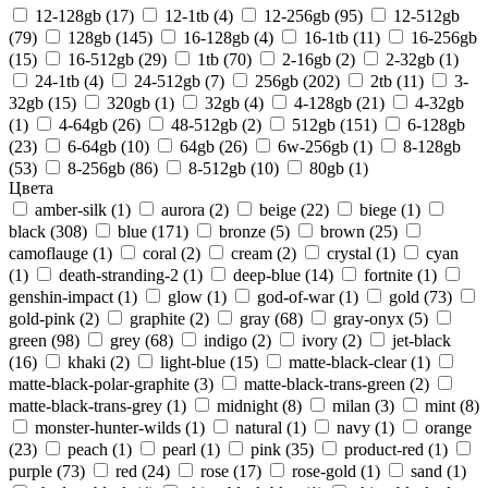
12-128gb (17)
12-1tb (4)
12-256gb (95)
12-512gb
(79)
128gb (145)
16-128gb (4)
16-1tb (11)
16-256gb
(15)
16-512gb (29)
1tb (70)
2-16gb (2)
2-32gb (1)
24-1tb (4)
24-512gb (7)
256gb (202)
2tb (11)
3-
32gb (15)
320gb (1)
32gb (4)
4-128gb (21)
4-32gb
(1)
4-64gb (26)
48-512gb (2)
512gb (151)
6-128gb
(23)
6-64gb (10)
64gb (26)
6w-256gb (1)
8-128gb
(53)
8-256gb (86)
8-512gb (10)
80gb (1)
Цвета
amber-silk (1)
aurora (2)
beige (22)
biege (1)
black (308)
blue (171)
bronze (5)
brown (25)
camoflauge (1)
coral (2)
cream (2)
crystal (1)
cyan
(1)
death-stranding-2 (1)
deep-blue (14)
fortnite (1)
genshin-impact (1)
glow (1)
god-of-war (1)
gold (73)
gold-pink (2)
graphite (2)
gray (68)
gray-onyx (5)
green (98)
grey (68)
indigo (2)
ivory (2)
jet-black
(16)
khaki (2)
light-blue (15)
matte-black-clear (1)
matte-black-polar-graphite (3)
matte-black-trans-green (2)
matte-black-trans-grey (1)
midnight (8)
milan (3)
mint (8)
monster-hunter-wilds (1)
natural (1)
navy (1)
orange
(23)
peach (1)
pearl (1)
pink (35)
product-red (1)
purple (73)
red (24)
rose (17)
rose-gold (1)
sand (1)