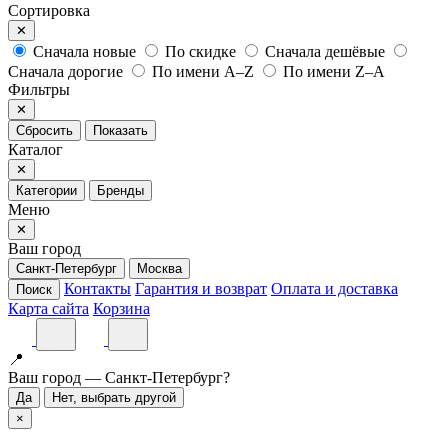
Сортировка
✕
Сначала новые
По скидке
Сначала дешёвые
Сначала дорогие
По имени A–Z
По имени Z–A
Фильтры
✕
Сбросить
Показать
Каталог
✕
Категории
Бренды
Меню
✕
Ваш город
Санкт-Петербург
Москва
Контакты
Гарантия и возврат
Оплата и доставка
Поиск
Карта сайта
Корзина
📍
Ваш город — Санкт-Петербург?
Да
Нет, выбрать другой
×