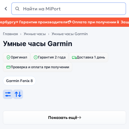
Поиск
Найти
рбургу
⭐ Гарантия производителя
💳 Оплата при получении
📱 Защит
Главная
Умные часы
Умные часы Garmin
Умные часы Garmin
Оригинал
Гарантия 2 года
Доставка 1 день
Проверка и оплата при получении
Garmin Fenix 8
Показать ещё