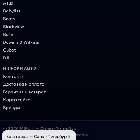
Asus
Babyliss
Beats
Blackview
Bose
Bowers & Wilkins
Cubot
DJI
ИНФОРМАЦИЯ
Контакты
Доставка и оплата
Гарантия и возврат
Карта сайта
Бренды
© 2026 MiPort — Санкт-Петербург
Онлайн-магазин электроники и гаджетов
×
Ваш город — Санкт-Петербург?