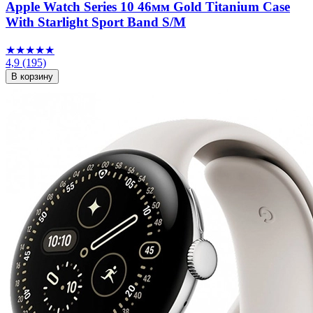
Apple Watch Series 10 46мм Gold Titanium Case
With Starlight Sport Band S/M
★★★★★
4,9
(195)
В корзину