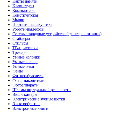
Карты памяти
Клавиатуры
Компьютеры
Конструкторы
Мыши
Портативная акустика
Роботы-пылесосы
Сетевые зарядные устройства (адаптеры питания)
Стайлеры
Стилусы
ТВ-приставки
Трекеры
Умные колонки
Умные кольца
Умные очки
Фены
Фитнес-браслеты
Флэш-накопители
Фотоаппараты
Шлемы виртуальной реальности
Экшн-камеры
Электрические зубные щетки
Электробритвы
Электронные книги