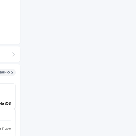
санию
le iOS
9 Пикс