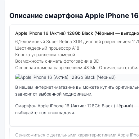
Описание смартфона Apple iPhone 16
Apple iPhone 16 (Актив) 128Gb Black (Чёрный) — выгодно 
6,1-дюймовый Super Retina XDR дисплей разрешением 11
Шестиядерный процессор А18
Кнопка управления камерой
Возможность снимать фотографии в 3D
Основная камера разрешением 48 Мп. Оптическая стаби
Фото модели Apple iPhone 16 (Актив)
В нашем интернет-магазине вы можете купить оригинальный смартфон Apple iPhone 16 (Актив) 128Gb Black (Чёрный) по выгодной цене. Стоимость смартфона Apple iPhone 16 (Актив)
зависит от выбранной модификации.
смартфон Apple iPhone 16 (Актив) 128Gb Black (Чёрный) — удачное сочетание цены, производительности и дизайна. Модель доступна в разных конфигурациях и цветах —
выбирайте под свои задачи.
Ознакомиться с детальными характеристиками Apple iPhone 16 (Актив) 128Gb Black (Чёрный) можно ниже, в разделе «Характеристики». Если выбранной конфигурации нет в наличии