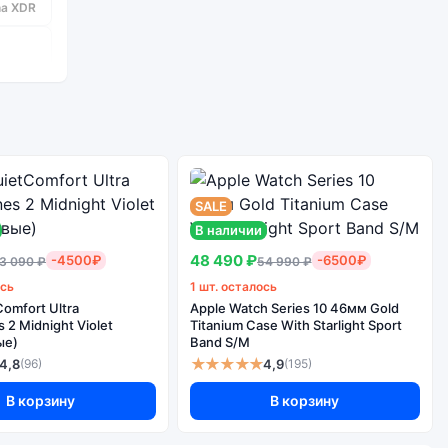
na XDR
A18
2 шт.
SALE
48/12
В наличии
да
48 490 ₽
-4500₽
-6500₽
3 090 ₽
54 990 ₽
10
ось
1 шт. осталось
да
omfort Ultra
Apple Watch Series 10 46мм Gold
2 Midnight Violet
Titanium Case With Starlight Sport
ые)
Band S/M
★★★★★
4,8
4,9
(96)
(195)
В корзину
В корзину