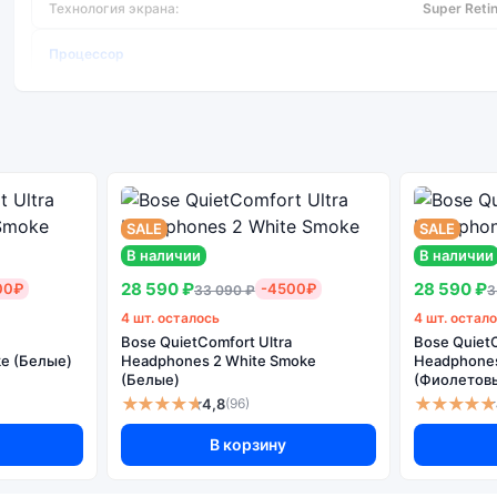
Технология экрана:
Super Reti
Процессор
Тип процессора:
Основная камера
Количество основных камер:
SALE
SALE
Основная камера МПикс:
В наличии
В наличии
Вспышка:
28 590 ₽
28 590 ₽
00₽
-4500₽
33 090 ₽
3
Цифровой зум (x):
4 шт. осталось
4 шт. остал
Оптическая стабилизация:
Bose QuietComfort Ultra
Bose QuietC
e (Белые)
Headphones 2 White Smoke
Headphones 
(Белые)
(Фиолетов
★★★★★
★★★★★
4,8
(96)
В корзину