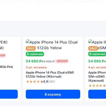
ие сроки. Доступна экспресс-доставка по Санкт-Петербургу и с
hone 16 (Актив) 128Gb Black (Чёрный):
енный
Системная
Огромный выбор
Высоко
н
оболочка
цветов и моделей
с
SALE
SALE
В наличии
В наличии
00₽
54 990 ₽
54 990 ₽
-6000₽
60 990 ₽
6
28Gb Pink
3 шт. осталось
4 шт. остал
ная версия может стоить дешевле, но корректная работа сервисо
Apple iPhone 14 Plus (Dual eSIM)
Apple iPhon
512Gb Yellow (Жёлтый)
SIM+eSIM)
(Красный)
★★★★★
4,6
(280)
★★★★★
В корзину