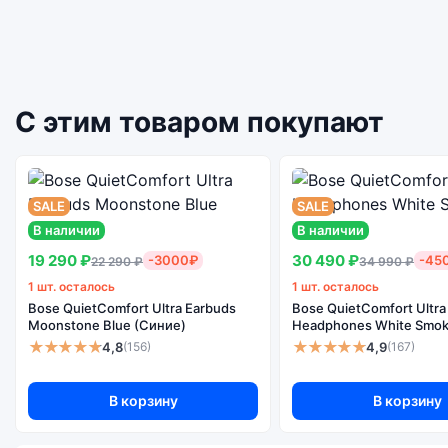
С этим товаром покупают
SALE
SALE
В наличии
В наличии
19 290 ₽
30 490 ₽
-3000₽
-45
22 290 ₽
34 990 ₽
1 шт. осталось
1 шт. осталось
Bose QuietComfort Ultra Earbuds
Bose QuietComfort Ultra
Moonstone Blue (Синие)
Headphones White Smok
★★★★★
★★★★★
4,8
4,9
(156)
(167)
В корзину
В корзину