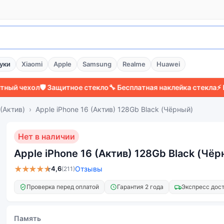
уки
Xiaomi
Apple
Samsung
Realme
Huawei
ехол
🛡️ Защитное стекло
🔧 Бесплатная наклейка стекла
⚡ Более 
 (Актив)
Apple iPhone 16 (Актив) 128Gb Black (Чёрный)
Нет в наличии
Apple iPhone 16 (Актив) 128Gb Black (Чёр
★★★★★
4,6
Отзывы
(211)
Проверка перед оплатой
Гарантия 2 года
Экспресс дос
Память