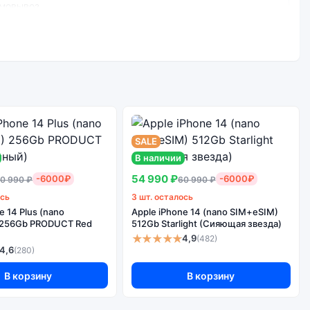
амовывоз.
Стоимость
смартфона Apple
е качество
iPhone 16 (Актив)
борки
128Gb Black
SALE
(Чёрный)
В наличии
54 990 ₽
-6000₽
-6000₽
0 990 ₽
60 990 ₽
ось
3 шт. осталось
в не гарантируется.
e 14 Plus (nano
Apple iPhone 14 (nano SIM+eSIM)
 256Gb PRODUCT Red
512Gb Starlight (Сияющая звезда)
★★★★★
4,9
(482)
4,6
(280)
В корзину
В корзину