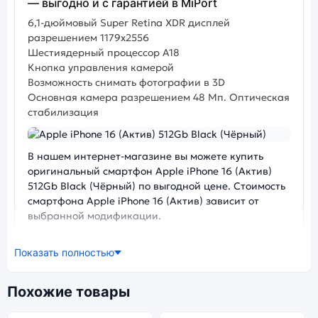
— выгодно и с гарантией в MiPort
6,1-дюймовый Super Retina XDR дисплей
разрешением 1179x2556
Шестиядерный процессор А18
Кнопка управления камерой
Возможность снимать фотографии в 3D
Основная камера разрешением 48 Мп. Оптическая
стабилизация
Фото модели Apple iPhone 16 (Актив)
В нашем интернет-магазине вы можете купить
оригинальный смартфон Apple iPhone 16 (Актив)
512Gb Black (Чёрный) по выгодной цене. Стоимость
смартфона Apple iPhone 16 (Актив) зависит от
выбранной модификации.
смартфон Apple iPhone 16 (Актив) 512Gb Black
Показать полностью
(Чёрный) — удачное сочетание цены,
производительности и дизайна. Модель доступна в
разных конфигурациях и цветах — выбирайте под
Похожие товары
свои задачи.