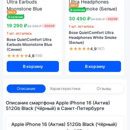
SALE
В наличии
SALE
В наличии
30 490 ₽
34 990 ₽
-4500₽
19 290 ₽
22 290 ₽
-3000₽
1 шт. осталось
Bose QuietComfort Ultra
1 шт. осталось
Headphones White Smoke
Bose QuietComfort Ultra
(Белые)
Earbuds Moonstone Blue
★★★★★
4,9
(167)
(Синие)
★★★★★
4,8
(156)
В корзину
В корзину
Описание
Характеристики
Отзывы
Описание смартфона Apple iPhone 16 (Актив)
512Gb Black (Чёрный) в Санкт-Петербурге
Apple iPhone 16 (Актив) 512Gb Black (Чёрный)