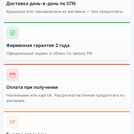
цветов и моделей
сборки
Доставка день-в-день по СПб
Курьером или самовывозом из магазина — без предоплаты
Стоимость смартфона
Apple iPhone 16 (Актив)
512Gb Black (Чёрный)
Существует не оригинальная и оригинальная
Фирменная гарантия 2 года
версия смартфона Apple iPhone 16 (Актив) 512Gb
Официальный сервис и обмен по закону РФ
Black (Чёрный). Мы рекомендуем выбирать
оригинальной версию — она полностью
адаптирована и поддерживает все сервисы. Не
оригинальная версия может стоить дешевле, но
корректная работа сервисов не гарантируется.
Оплата при получении
Наличными или картой. Рассрочка/частичная предоплата по
желанию