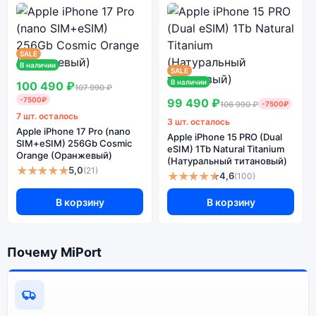
Ознакомиться с детальными характеристиками
Apple iPhone 16 (Актив) 512Gb Black (Чёрный) можно
SALE
ниже, в разделе «Характеристики». Если
В наличии
SALE
выбранной конфигурации нет в наличии —
В наличии
100 490 ₽
107 990 ₽
оформите заказ на сайте, и мы привезём её в
-7500₽
99 490 ₽
106 990 ₽
-7500₽
кратчайшие сроки. Доступна экспресс-доставка по
7 шт. осталось
Санкт-Петербургу и самовывоз.
3 шт. осталось
Apple iPhone 17 Pro (nano
Apple iPhone 15 PRO (Dual
SIM+eSIM) 256Gb Cosmic
eSIM) 1Tb Natural Titanium
Orange (Оранжевый)
(Натуральный титановый)
★★★★★
5,0
(21)
Почему стоит купить смартфон
★★★★★
4,6
(100)
Apple iPhone 16 (Актив) 512Gb Black
В корзину
В корзину
(Чёрный):
Энергоемкий
Процессор
Почему MiPort
аккумулятор
Качественный экран
Системная оболочка
Огромный выбор
Высокое качество