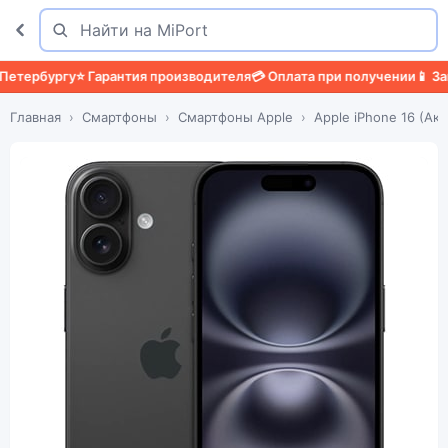
Поиск
Найти
тербургу
⭐ Гарантия производителя
💳 Оплата при получении
📱 Защи
Главная
Смартфоны
Смартфоны Apple
Apple iPhone 16 (Акт