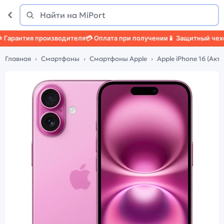
Поиск
Найти
рантия производителя
💳 Оплата при получении
📱 Защитный чехол
🛡
Главная
Смартфоны
Смартфоны Apple
Apple iPhone 16 (Акти