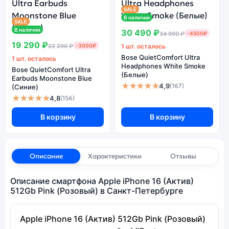
SALE
В наличии
SALE
В наличии
30 490 ₽
34 990 ₽
-4500₽
19 290 ₽
22 290 ₽
-3000₽
1 шт. осталось
Bose QuietComfort Ultra
1 шт. осталось
Headphones White Smoke
Bose QuietComfort Ultra
(Белые)
Earbuds Moonstone Blue
★★★★★
4,9
(167)
(Синие)
★★★★★
4,8
(156)
В корзину
В корзину
Описание
Характеристики
Отзывы
Описание смартфона Apple iPhone 16 (Актив)
512Gb Pink (Розовый) в Санкт-Петербурге
Apple iPhone 16 (Актив) 512Gb Pink (Розовый)