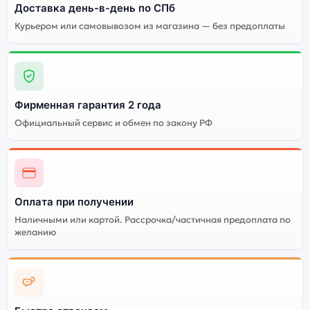
цветов и моделей
сборки
Доставка день-в-день по СПб
Курьером или самовывозом из магазина — без предоплаты
Стоимость смартфона
Apple iPhone 16 (Актив)
512Gb Pink (Розовый)
Существует не оригинальная и оригинальная версия
Фирменная гарантия 2 года
смартфона Apple iPhone 16 (Актив) 512Gb Pink
Официальный сервис и обмен по закону РФ
(Розовый). Мы рекомендуем выбирать оригинальной
версию — она полностью адаптирована и
поддерживает все сервисы. Не оригинальная версия
может стоить дешевле, но корректная работа
сервисов не гарантируется.
Оплата при получении
Наличными или картой. Рассрочка/частичная предоплата по
желанию