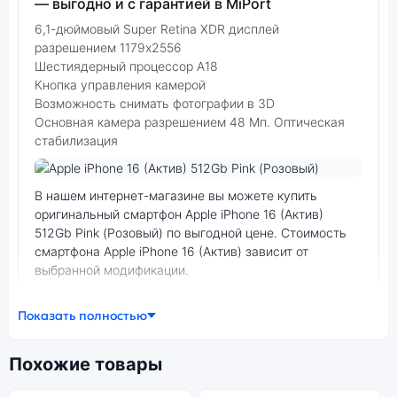
— выгодно и с гарантией в MiPort
6,1-дюймовый Super Retina XDR дисплей
разрешением 1179x2556
Шестиядерный процессор А18
Кнопка управления камерой
Возможность снимать фотографии в 3D
Основная камера разрешением 48 Мп. Оптическая
стабилизация
Фото модели Apple iPhone 16 (Актив)
В нашем интернет-магазине вы можете купить
оригинальный смартфон Apple iPhone 16 (Актив)
512Gb Pink (Розовый) по выгодной цене. Стоимость
смартфона Apple iPhone 16 (Актив) зависит от
выбранной модификации.
смартфон Apple iPhone 16 (Актив) 512Gb Pink
Показать полностью
(Розовый) — удачное сочетание цены,
производительности и дизайна. Модель доступна в
разных конфигурациях и цветах — выбирайте под
Похожие товары
свои задачи.