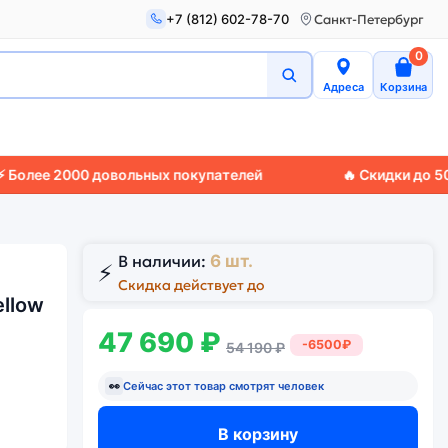
+7 (812) 602-78-70
Санкт-Петербург
0
Адреса
Корзина
2000 довольных покупателей
🔥 Скидки до 50%
🚚 Эк
В наличии:
6 шт.
⚡
Скидка действует до
ellow
47 690 ₽
-6500₽
54 190 ₽
👀
Сейчас этот товар смотрят
человек
В корзину