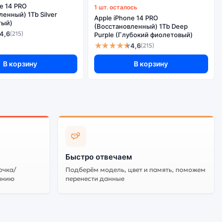
e 14 PRO
1 шт. осталось
енный) 1Tb Silver
Apple iPhone 14 PRO
тый)
(Восстановленный) 1Tb Deep
4,6
(215)
Purple (Глубокий фиолетовый)
★★★★★
4,6
(215)
В корзину
В корзину
Быстро отвечаем
очка/
Подберём модель, цвет и память, поможем
анию
перенести данные