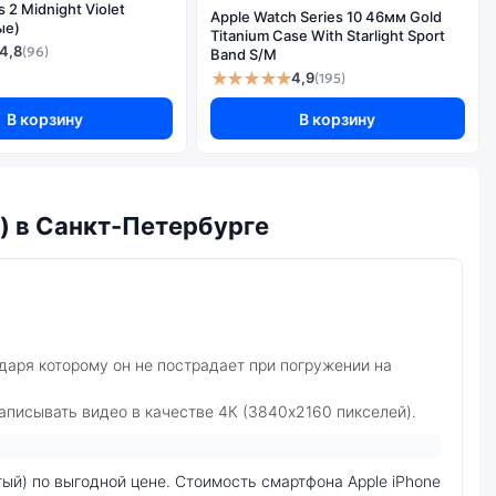
2 Midnight Violet
2
Apple Watch Series 10 46мм Gold
ые)
Titanium Case With Starlight Sport
да
4,8
(96)
Band S/M
★★★★★
4,9
(195)
В корзину
В корзину
) в Санкт-Петербурге
одаря которому он не пострадает при погружении на
писывать видео в качестве 4К (3840x2160 пикселей).