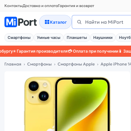
Контакты
Доставка и оплата
Гарантия и возврат
Поиск
Найти
Каталог
Смартфоны
Умные часы
Планшеты
Наушники
Ноутб
Гарантия производителя
💳 Оплата при получении
📱 Защитный ч
Главная
Смартфоны
Смартфоны Apple
Apple iPhone 1