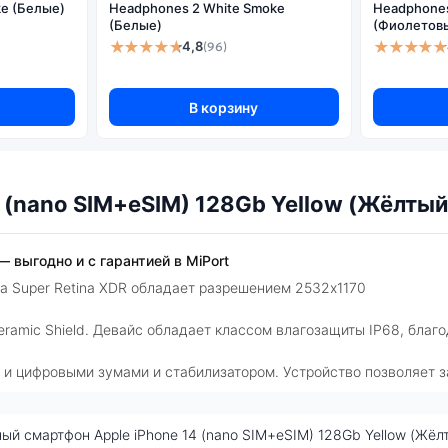
e (Белые)
Headphones 2 White Smoke
Headphones 
Оптический зум на уменьшение (x):
(Белые)
(Фиолетов
★★★★★
★★★★★
Оптическая стабилизация:
4,8
(96)
В корзину
 (nano SIM+eSIM) 128Gb Yellow (Жёлтый
— выгодно и с гарантией в MiPort
па Super Retina XDR обладает разрешением 2532x1170
ramic Shield. Девайс обладает классом влагозащиты IP68, благ
и цифровыми зумами и стабилизатором. Устройство позволяет за