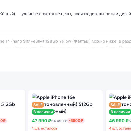
в кратчайшие сроки. Доступна экспресс-доставка по Санкт-Пете
Phone 14 (nano SIM+eSIM) 128Gb Yellow (Жёл
енный
Системная
Огромный выбор
Высоко
н
оболочка
цветов и моделей
с
SALE
SALE
В наличии
В наличии
47 990 ₽
46 990 ₽
00₽
-6500₽
54 490 ₽
5
1 шт. осталось
4 шт. остал
 оригинальная версия может стоить дешевле, но корректная раб