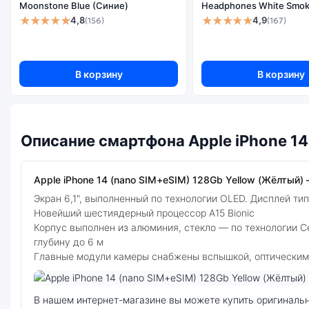
Moonstone Blue (Синие)
Headphones White Smok
★★★★★
★★★★★
4,8
4,9
(156)
(167)
В корзину
В корзину
Описание смартфона Apple iPhone 14
Apple iPhone 14 (nano SIM+eSIM) 128Gb Yellow (Жёлтый) 
Экран 6,1", выполненный по технологии OLED. Дисплей ти
Новейший шестиядерный процессор А15 Bionic
Корпус выполнен из алюминия, стекло — по технологии Ce
глубину до 6 м
Главные модули камеры снабжены вспышкой, оптическим 
Фото модели Apple iPhone 14
В нашем интернет-магазине вы можете купить оригинальный смартфон Apple iPhone 14 (nano SIM+eSIM) 128Gb Yellow (Жёлтый) по выгодной цене. Стоимость смартфона Apple iPhone