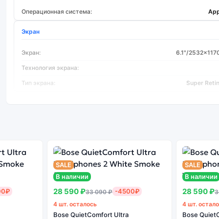
Операционная система:
App
Экран
Экран:
6.1"/2532x117
Технология экрана:
Тип экрана:
Super Reti
Процессор
Тип процессора:
A15 
Основная камера
SALE
SALE
Количество основных камер:
В наличии
В наличии
Основная камера МПикс:
28 590 ₽
28 590 ₽
00₽
-4500₽
33 090 ₽
3
Вспышка:
4 шт. осталось
4 шт. остал
Цифровой зум (x):
Bose QuietComfort Ultra
Bose QuietC