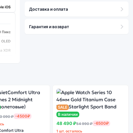
le iOS
Доставка и оплата
Гарантия и возврат
0 Пикс
OLED
na XDR
Bionic
2 шт.
SALE
12/12
В наличии
-4500₽
3 090 ₽
да
48 490 ₽
-6500₽
54 990 ₽
ось
5
omfort Ultra
1 шт. осталось