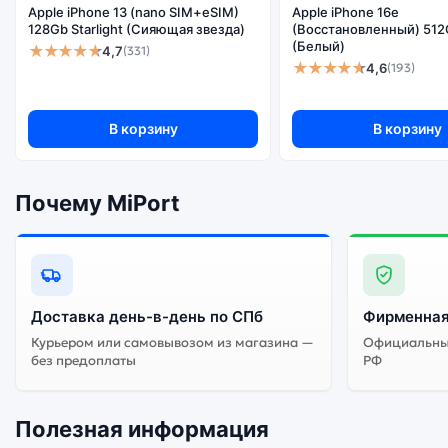
Apple iPhone 13 (nano SIM+eSIM)
Apple iPhone 16e
128Gb Starlight (Сияющая звезда)
(Восстановленный) 512
(Белый)
★★★★★
4,7
(331)
★★★★★
4,6
(193)
В корзину
В корзину
Почему MiPort
Доставка день-в-день по СПб
Фирменная
Курьером или самовывозом из магазина —
Официальный
без предоплаты
РФ
Полезная информация