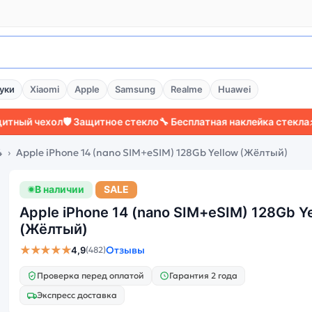
уки
Xiaomi
Apple
Samsung
Realme
Huawei
ехол
🛡️ Защитное стекло
🔧 Бесплатная наклейка стекла
⚡ Более 
4
Apple iPhone 14 (nano SIM+eSIM) 128Gb Yellow (Жёлтый)
В наличии
SALE
Apple iPhone 14 (nano SIM+eSIM) 128Gb Y
(Жёлтый)
★★★★★
Отзывы
4,9
(482)
Проверка перед оплатой
Гарантия 2 года
Экспресс доставка