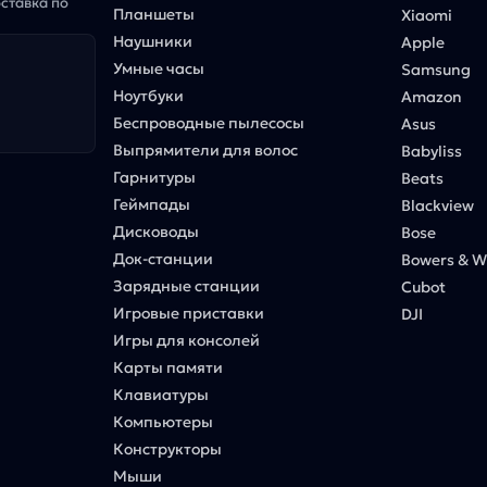
оставка по
Планшеты
Xiaomi
Наушники
Apple
Умные часы
Samsung
Ноутбуки
Amazon
Беспроводные пылесосы
Asus
Выпрямители для волос
Babyliss
Гарнитуры
Beats
Геймпады
Blackview
Дисководы
Bose
Док-станции
Bowers & Wi
Зарядные станции
Cubot
Игровые приставки
DJI
Игры для консолей
Карты памяти
Клавиатуры
Компьютеры
Конструкторы
Мыши