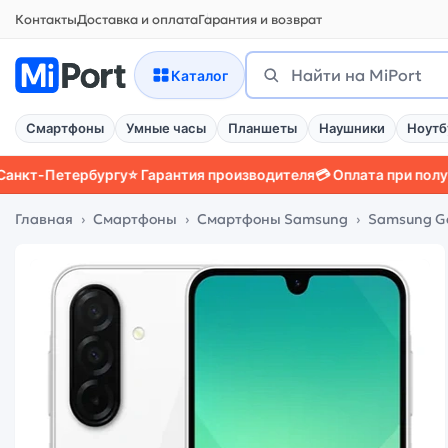
Контакты
Доставка и оплата
Гарантия и возврат
Поиск
Найти
Каталог
Смартфоны
Умные часы
Планшеты
Наушники
Ноутб
етербургу
⭐ Гарантия производителя
💳 Оплата при получении
📱
Главная
Смартфоны
Смартфоны Samsung
Samsung G