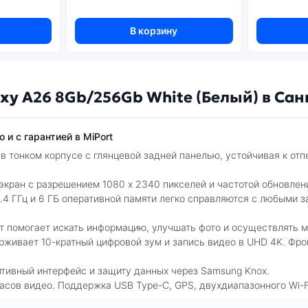
В корзину
y A26 8Gb/256Gb White (Белый) в Сан
и с гарантией в MiPort
 тонком корпусе с глянцевой задней панелью, устойчивая к отпе
ран с разрешением 1080 x 2340 пикселей и частотой обновлени
4 ГГц и 6 ГБ оперативной памяти легко справляются с любыми з
т помогает искать информацию, улучшать фото и осуществлять м
ерживает 10-кратный цифровой зум и запись видео в UHD 4K. Фро
итивный интерфейс и защиту данных через Samsung Knox.
сов видео. Поддержка USB Type-C, GPS, двухдиапазонного Wi-Fi, 