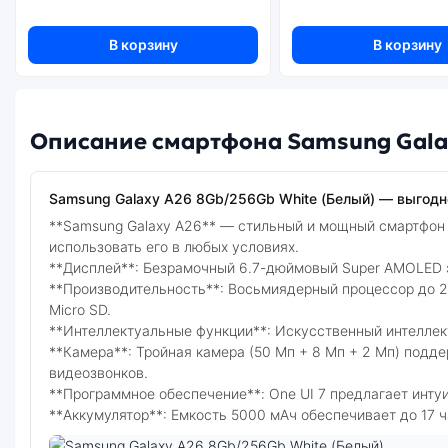
В корзину
В корзину
Описание смартфона Samsung Galax
Samsung Galaxy A26 8Gb/256Gb White (Белый) — выгодно 
**Samsung Galaxy A26** — стильный и мощный смартфон в
использовать его в любых условиях.
**Дисплей**: Безрамочный 6.7-дюймовый Super AMOLED эк
**Производительность**: Восьмиядерный процессор до 2.
Micro SD.
**Интеллектуальные функции**: Искусственный интеллек
**Камера**: Тройная камера (50 Мп + 8 Мп + 2 Мп) подд
видеозвонков.
**Программное обеспечение**: One UI 7 предлагает инту
**Аккумулятор**: Емкость 5000 мАч обеспечивает до 17 ча