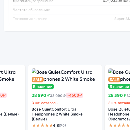
Диагональ/разрешение:
6.7"/2340x108
Частота обновления:
Технология экрана:
Super A
Процессор
Процессор:
Samsung Exyno
Количество ядер:
Основная камера
Количество основных камер:
SALE
SALE
Фотокамера МПикс:
В наличии
В наличии
Цифровая стабилизация:
28 590 ₽
28 590 ₽
00₽
-4500₽
33 090 ₽
3
3 шт. осталось
3 шт. остал
Bose QuietComfort Ultra
Bose QuietC
e (Белые)
Headphones 2 White Smoke
Headphones 
(Белые)
(Фиолетов
★★★★★
★★★★★
4,8
(96)