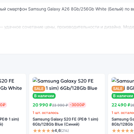
 кратчайшие сроки. Доступна экспресс-доставка по Санкт-Петерб
g Galaxy A26 8Gb/256Gb White (Белый):
SALE
SALE
В наличии
В наличии
20 990 ₽
22 490 ₽
00₽
-3000₽
23 990 ₽
2
енный
Системная
Огромный выбор
Высоко
н
оболочка
цветов и моделей
с
1 шт. осталось
1 шт. остало
РЕФ 1 sim)
Samsung Galaxy S20 FE (РЕФ 1 sim)
Samsung Gal
й)
6Gb/128Gb Blue (Синий)
8Gb/128Gb 
★★★★★
★★★★★
4,6
(214)