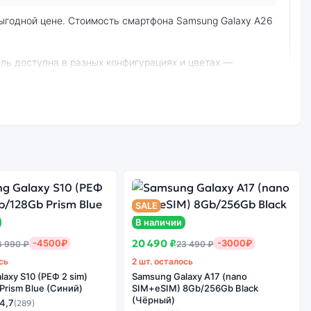
ургу и самовывоз.
SALE
В наличии
Стоимость
смартфона
20 490 ₽
-4500₽
-3000₽
6 990 ₽
23 490 ₽
е качество
Samsung Galaxy
борки
сь
2 шт. осталось
A26 8Gb/256Gb
axy S10 (РЕФ 2 sim)
Samsung Galaxy A17 (nano
White (Белый)
Prism Blue (Синий)
SIM+eSIM) 8Gb/256Gb Black
(Чёрный)
4,7
(289)