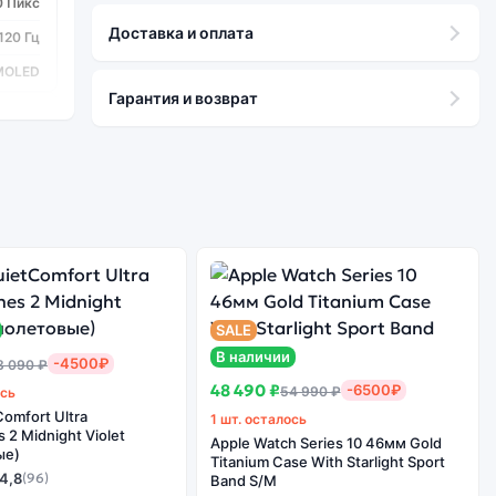
0 Пикс
Доставка и оплата
120 Гц
MOLED
Гарантия и возврат
s 1380
8
3 шт
50/5/2
SALE
В наличии
Да
-4500₽
3 090 ₽
48 490 ₽
-6500₽
54 990 ₽
ось
omfort Ultra
1 шт. осталось
2 Midnight Violet
Apple Watch Series 10 46мм Gold
ые)
Titanium Case With Starlight Sport
4,8
(96)
Band S/M