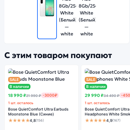
С этим товаром покупают
SALE
SALE
В наличии
В наличии
18 990 ₽
29 990 ₽
-3000₽
-45
21 990 ₽
34 490 ₽
1 шт. осталось
1 шт. осталось
Bose QuietComfort Ultra Earbuds
Bose QuietComfort Ultra
Moonstone Blue (Синие)
Headphones White Smok
★★★★★
★★★★★
4,8
4,9
(156)
(167)