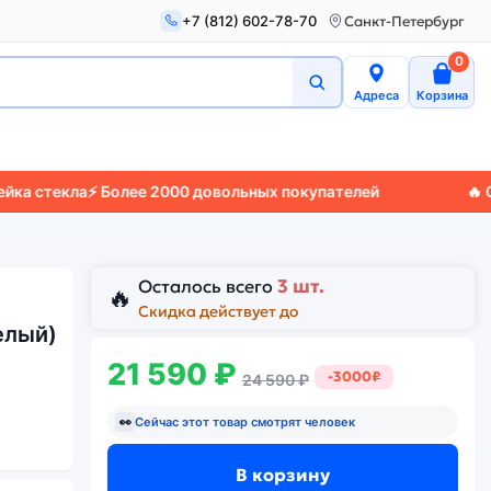
+7 (812) 602-78-70
Санкт-Петербург
0
Адреса
Корзина
кла
⚡ Более 2000 довольных покупателей
🔥 Скидки 
3 шт.
Осталось всего
🔥
Скидка действует до
елый)
21 590 ₽
-3000₽
24 590 ₽
👀
Сейчас этот товар смотрят
человек
В корзину