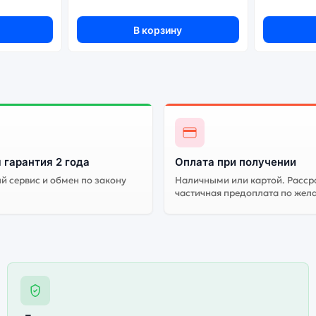
ная версия может стоить дешевле, но корректная работа сервисо
В корзину
 гарантия 2 года
Оплата при получении
 сервис и обмен по закону
Наличными или картой. Расср
частичная предоплата по жел