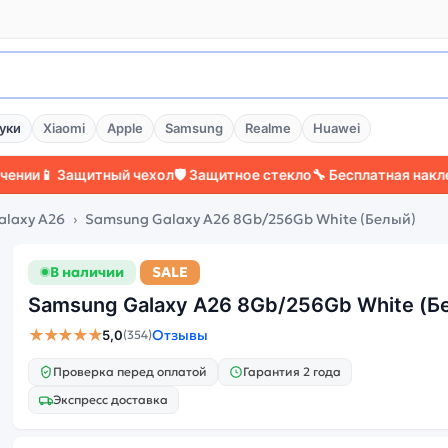
уки
Xiaomi
Apple
Samsung
Realme
Huawei
 Защитный чехол
🛡️ Защитное стекло
🔧 Бесплатная наклейка сте
alaxy A26
Samsung Galaxy A26 8Gb/256Gb White (Белый)
В наличии
SALE
Samsung Galaxy A26 8Gb/256Gb White (Б
★★★★★
Отзывы
5,0
(354)
Проверка перед оплатой
Гарантия 2 года
Экспресс доставка