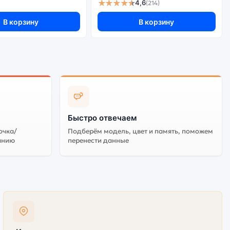
★★★★★
4,6
(214)
в не гарантируется.
В корзину
В корзину
Быстро отвечаем
очка/
Подберём модель, цвет и память, поможем
анию
перенести данные