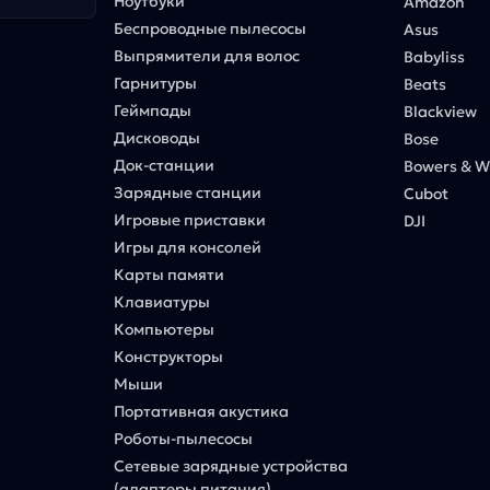
Ноутбуки
Amazon
Беспроводные пылесосы
Asus
Выпрямители для волос
Babyliss
Гарнитуры
Beats
Геймпады
Blackview
Дисководы
Bose
Док-станции
Bowers & Wi
Зарядные станции
Cubot
Игровые приставки
DJI
Игры для консолей
Карты памяти
Клавиатуры
Компьютеры
Конструкторы
Мыши
Портативная акустика
Роботы-пылесосы
Сетевые зарядные устройства
(адаптеры питания)