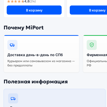
★★★★★
4,6
(214)
Существует не оригинальная и оригинальная версия смартфона Samsung Galaxy A26 8Gb/256Gb White (Белый). Мы рекомендуем выбирать оригинальной версию — она полностью
адаптирована и поддерживает все сервисы. Не оригиналь
В корзину
В корзину
Почему MiPort
Доставка день-в-день по СПб
Фирменная
Курьером или самовывозом из магазина —
Официальный
без предоплаты
РФ
Полезная информация