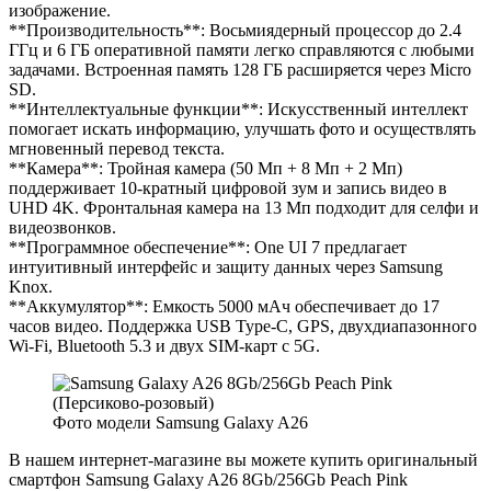
изображение.
**Производительность**: Восьмиядерный процессор до 2.4
ГГц и 6 ГБ оперативной памяти легко справляются с любыми
задачами. Встроенная память 128 ГБ расширяется через Micro
SD.
**Интеллектуальные функции**: Искусственный интеллект
помогает искать информацию, улучшать фото и осуществлять
мгновенный перевод текста.
**Камера**: Тройная камера (50 Мп + 8 Мп + 2 Мп)
поддерживает 10-кратный цифровой зум и запись видео в
UHD 4K. Фронтальная камера на 13 Мп подходит для селфи и
видеозвонков.
**Программное обеспечение**: One UI 7 предлагает
интуитивный интерфейс и защиту данных через Samsung
Knox.
**Аккумулятор**: Емкость 5000 мАч обеспечивает до 17
часов видео. Поддержка USB Type-C, GPS, двухдиапазонного
Wi-Fi, Bluetooth 5.3 и двух SIM-карт с 5G.
Фото модели Samsung Galaxy A26
В нашем интернет-магазине вы можете купить оригинальный
смартфон Samsung Galaxy A26 8Gb/256Gb Peach Pink