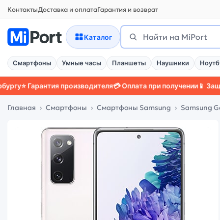
Контакты
Доставка и оплата
Гарантия и возврат
Поиск
Найти
Каталог
Смартфоны
Умные часы
Планшеты
Наушники
Ноутб
 Гарантия производителя
💳 Оплата при получении
📱 Защитный ч
Главная
Смартфоны
Смартфоны Samsung
Samsung Ga