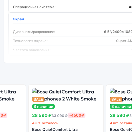
Операционная система:
A
Экран
Диагональ/разрешение:
6.5"/2400x108
Технология экрана:
Super A
Частота обновления:
Процессор
Процессор:
Samsung Exyn
Количество ядер:
Основная камера
SALE
SALE
В наличии
В наличии
Количество основных камер:
28 590 ₽
28 590 ₽
00₽
-4500₽
33 090 ₽
3
Фотокамера МПикс:
1
4 шт. осталось
4 шт. остал
Разрешение видеосъемки:
3840x2160 Пик
Bose QuietComfort Ultra
Bose QuietC