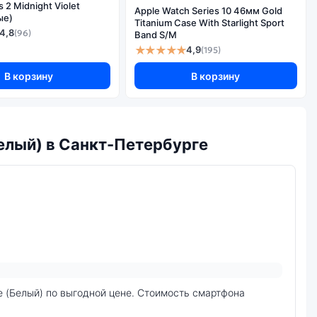
2 Midnight Violet
Да
Apple Watch Series 10 46мм Gold
ые)
Titanium Case With Starlight Sport
Да
4,8
(96)
Band S/M
★★★★★
4,9
(195)
3
В корзину
30
В корзину
Белый) в Санкт-Петербурге