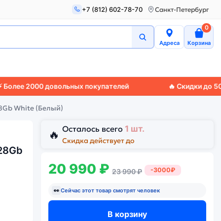
+7 (812) 602-78-70
Санкт-Петербург
0
Адреса
Корзина
2000 довольных покупателей
🔥 Скидки до 50%
🚚 Эк
28Gb White (Белый)
Осталось всего
1 шт.
🔥
Скидка действует до
128Gb
20 990 ₽
-3000₽
23 990 ₽
👀
Сейчас этот товар смотрят
человек
В корзину