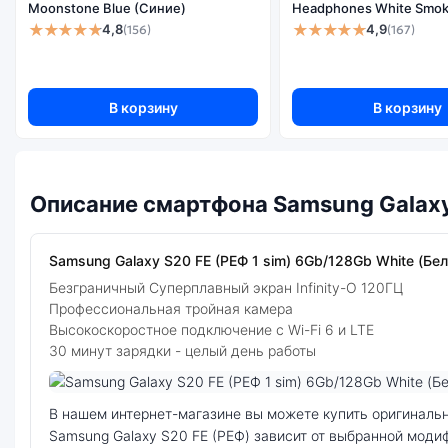
Moonstone Blue (Синие)
Headphones White Smok
★★★★★
★★★★★
4,8
4,9
(156)
(167)
В корзину
В корзину
Описание смартфона Samsung Galaxy 
Samsung Galaxy S20 FE (РЕФ 1 sim) 6Gb/128Gb White (Бел
Безграничный Суперплавный экран Infinity-O 120ГЦ
Профессиональная тройная камера
Высокоскоростное подключение с Wi-Fi 6 и LTE
30 минут зарядки - целый день работы
Фото модели Samsung Galaxy S20 FE (РЕФ)
В нашем интернет-магазине вы можете купить оригинальный смартфон Samsung Galaxy S20 FE (РЕФ 1 sim) 6Gb/128Gb White (Белый) по выгодной цене. Стоимость смартфона
Samsung Galaxy S20 FE (РЕФ) зависит от выбранной моди