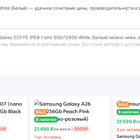
и мы привезём её в кратчайшие сроки. Доступна экспресс-доста
 Galaxy S20 FE (РЕФ 1 sim) 6Gb/128Gb White
енный
Системная
Огромный выбор
Высоко
н
оболочка
цветов и моделей
с
SALE
SALE
В наличии
В наличии
21 590 ₽
2
21 490 ₽
00₽
-3000₽
24 490 ₽
3 шт. остал
Samsung Ga
1 шт. осталось
. Не оригинальная версия может стоить дешевле, но корректная