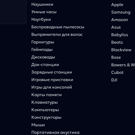
Наушники
Apple
Умные часы
Samsung
Ноутбуки
Amazon
Беспроводные пылесосы
Asus
Выпрямители для волос
Babyliss
Гарнитуры
Beats
Геймпады
Blackview
Дисководы
Bose
Док-станции
Bowers & Wi
Зарядные станции
Cubot
Игровые приставки
DJI
Игры для консолей
Карты памяти
Клавиатуры
Компьютеры
Конструкторы
Мыши
Портативная акустика