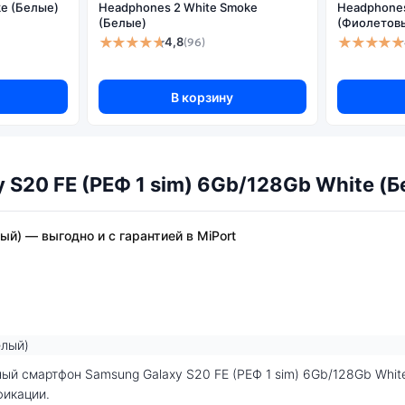
e (Белые)
Headphones 2 White Smoke
Headphones 
Оптическая стабилизация:
(Белые)
(Фиолетов
★★★★★
★★★★★
Цифровая стабилизация:
4,8
(96)
Оптический зум на увеличение (x):
Цифровой зум (x):
В корзину
S20 FE (РЕФ 1 sim) 6Gb/128Gb White (
ый) — выгодно и с гарантией в MiPort
фикации.