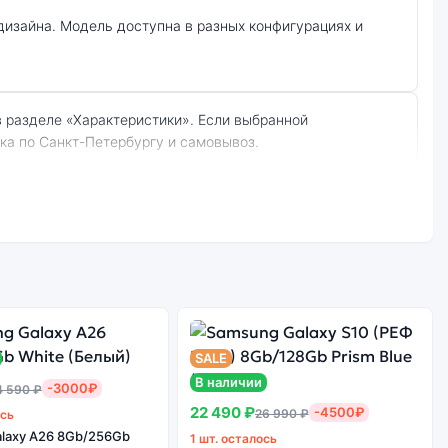
вка по Санкт-Петербургу и самовывоз.
 (Белый):
Стоимость
смартфона
е качество
Samsung Galaxy
борки
S20 FE (РЕФ 1 sim)
6Gb/128Gb White
SALE
(Белый)
В наличии
-3000₽
4 590 ₽
22 490 ₽
-4500₽
26 990 ₽
ось
laxy A26 8Gb/256Gb
1 шт. осталось
 работа сервисов не гарантируется.