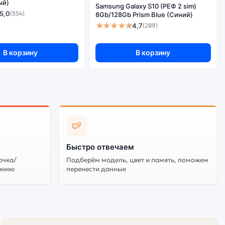
ый)
Samsung Galaxy S10 (РЕФ 2 sim)
5,0
(354)
8Gb/128Gb Prism Blue (Синий)
★★★★★
4,7
(289)
В корзину
В корзину
Быстро отвечаем
очка/
Подберём модель, цвет и память, поможем
анию
перенести данные