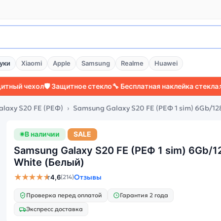
уки
Xiaomi
Apple
Samsung
Realme
Huawei
ехол
🛡️ Защитное стекло
🔧 Бесплатная наклейка стекла
⚡ Более 
laxy S20 FE (РЕФ)
Samsung Galaxy S20 FE (РЕФ 1 sim) 6Gb/1
В наличии
SALE
Samsung Galaxy S20 FE (РЕФ 1 sim) 6Gb/
White (Белый)
★★★★★
Отзывы
4,6
(214)
Проверка перед оплатой
Гарантия 2 года
Экспресс доставка