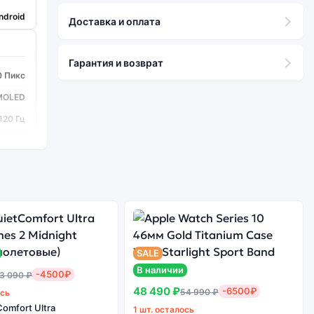
ndroid
Доставка и оплата
Гарантия и возврат
0 Пикс
MOLED
120 Гц
os 990
8
SALE
3 шт
В наличии
-4500₽
3 090 ₽
2/12/8
48 490 ₽
-6500₽
54 990 ₽
ось
с (4K)
omfort Ultra
1 шт. осталось