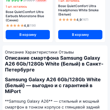
18 990 ₽
21 990 ₽
-3000₽
1 шт. осталось
Bose QuietComfort Ultra
1 шт. осталось
Headphones White Smoke
Bose QuietComfort Ultra
(Белые)
Earbuds Moonstone Blue
★★★★★
4,9
(167)
(Синие)
★★★★★
4,8
(156)
В корзину
В корзину
Описание
Характеристики
Отзывы
Описание смартфона Samsung Galaxy
A26 6Gb/128Gb White (Белый) в Санкт-
Петербурге
Samsung Galaxy A26 6Gb/128Gb White
(Белый) — выгодно и с гарантией в
MiPort
**Samsung Galaxy A26** — стильный и мощный
смартфон в тонком корпусе с глянцевой задней