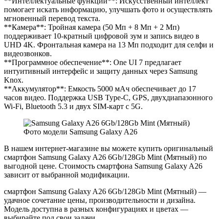
**Интеллектуальные функции**: Искусственный интеллект
помогает искать информацию, улучшать фото и осуществлять
мгновенный перевод текста.
**Камера**: Тройная камера (50 Мп + 8 Мп + 2 Мп)
поддерживает 10-кратный цифровой зум и запись видео в
UHD 4K. Фронтальная камера на 13 Мп подходит для селфи и
видеозвонков.
**Программное обеспечение**: One UI 7 предлагает
интуитивный интерфейс и защиту данных через Samsung
Knox.
**Аккумулятор**: Емкость 5000 мАч обеспечивает до 17
часов видео. Поддержка USB Type-C, GPS, двухдиапазонного
Wi-Fi, Bluetooth 5.3 и двух SIM-карт с 5G.
Фото модели Samsung Galaxy A26
В нашем интернет-магазине вы можете купить оригинальный
смартфон Samsung Galaxy A26 6Gb/128Gb Mint (Мятный) по
выгодной цене. Стоимость смартфона Samsung Galaxy A26
зависит от выбранной модификации.
смартфон Samsung Galaxy A26 6Gb/128Gb Mint (Мятный) —
удачное сочетание цены, производительности и дизайна.
Модель доступна в разных конфигурациях и цветах —
выбирайте под свои задачи.