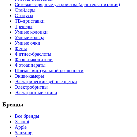
Сетевые зарядные устройства (адаптеры питания)
Стайлеры
Стилусы
ТВ-приставки
Трекеры
Умные колонки
Умные кольца
Умные очки
Фены
Фитнес-браслеты
Флэш-накопители
Фотоаппараты
Шлемы виртуальной реальности
Экшн-камеры
Электрические зубные щетки
Электробритвы
Электронные книги
Бренды
Все бренды
Xiaomi
Apple
Samsung