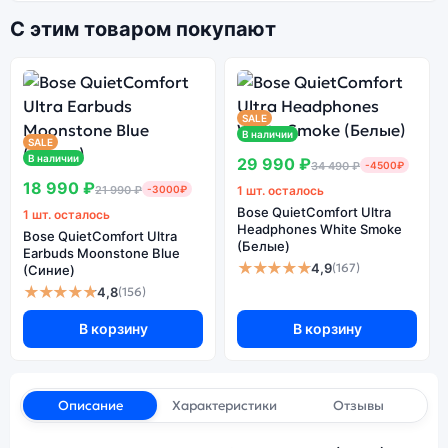
С этим товаром покупают
SALE
В наличии
SALE
В наличии
29 990 ₽
34 490 ₽
-4500₽
18 990 ₽
21 990 ₽
-3000₽
1 шт. осталось
Bose QuietComfort Ultra
1 шт. осталось
Headphones White Smoke
Bose QuietComfort Ultra
(Белые)
Earbuds Moonstone Blue
★★★★★
4,9
(167)
(Синие)
★★★★★
4,8
(156)
В корзину
В корзину
Описание
Характеристики
Отзывы