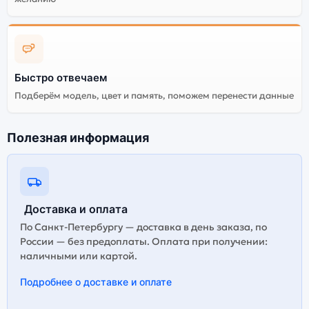
(2022) 512Gb Cellular
Space Gray
(Космический Серый)
Существует не оригинальная и оригинальная версия
Быстро отвечаем
планшета Apple iPad Pro 12.9 (2022) 512Gb Cellular
Подберём модель, цвет и память, поможем перенести данные
Space Gray (Космический Серый). Мы рекомендуем
выбирать оригинальной версию — она полностью
адаптирована и поддерживает все сервисы. Не
Полезная информация
оригинальная версия может стоить дешевле, но
корректная работа сервисов не гарантируется.
Доставка и оплата
По Санкт-Петербургу — доставка в день заказа, по
России — без предоплаты. Оплата при получении:
наличными или картой.
Подробнее о доставке и оплате