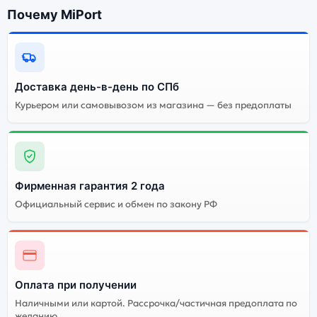
(Космический Серый) можно ниже, в разделе
Почему MiPort
«Характеристики». Если выбранной конфигурации нет
в наличии — оформите заказ на сайте, и мы привезём
её в кратчайшие сроки. Доступна экспресс-доставка
по Санкт-Петербургу и самовывоз.
Доставка день-в-день по СПб
Курьером или самовывозом из магазина — без предоплаты
Почему стоит купить планшет Apple
iPad Pro 12.9 (2022) 512Gb Cellular
Space Gray (Космический Серый):
Фирменная гарантия 2 года
Энергоемкий
Процессор
аккумулятор
Официальный сервис и обмен по закону РФ
Качественный экран
Системная оболочка
Огромный выбор
Высокое качество
цветов и моделей
сборки
Оплата при получении
Стоимость планшета
Наличными или картой. Рассрочка/частичная предоплата по
Apple iPad Pro 12.9
желанию