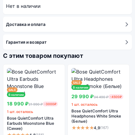
Нет в наличии
Доставка и оплата
Гарантия и возврат
С этим товаром покупают
SALE
В наличии
SALE
В наличии
29 990 ₽
34 490 ₽
-4500₽
18 990 ₽
21 990 ₽
-3000₽
1 шт. осталось
Bose QuietComfort Ultra
1 шт. осталось
Headphones White Smoke
Bose QuietComfort Ultra
(Белые)
Earbuds Moonstone Blue
★★★★★
4,9
(167)
(Синие)
4,8
(156)