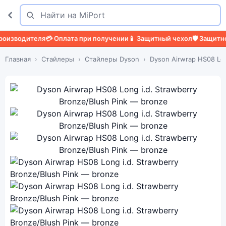
Поиск
Найти
водителя
💳 Оплата при получении
📱 Защитный чехол
🛡️ Защитное ст
Главная
Стайлеры
Стайлеры Dyson
Dyson Airwrap HS08 Lo