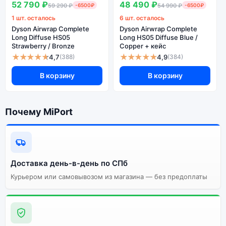
48 490 ₽
52 790 ₽
54 990 ₽
-6500₽
59 290 ₽
-6500₽
6 шт. осталось
1 шт. осталось
Dyson Airwrap Complete
Dyson Airwrap Complete
Long HS05 Diffuse Blue /
Long Diffuse HS05
Copper + кейс
Strawberry / Bronze
★★★★★
★★★★★
4,9
4,7
(384)
(388)
В корзину
В корзину
Почему MiPort
Доставка день-в-день по СПб
Курьером или самовывозом из магазина — без предоплаты