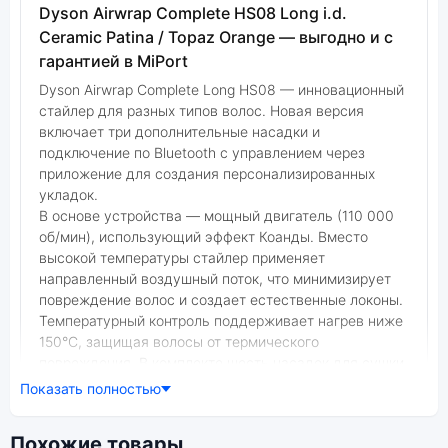
Dyson Airwrap Complete HS08 Long i.d.
Ceramic Patina / Topaz Orange — выгодно и с
гарантией в MiPort
Dyson Airwrap Complete Long HS08 — инновационный
стайлер для разных типов волос. Новая версия
включает три дополнительные насадки и
подключение по Bluetooth с управлением через
приложение для создания персонализированных
укладок.
В основе устройства — мощный двигатель (110 000
об/мин), использующий эффект Коанды. Вместо
высокой температуры стайлер применяет
направленный воздушный поток, что минимизирует
повреждение волос и создает естественные локоны.
Температурный контроль поддерживает нагрев ниже
150°C, защищая волосы от термического
повреждения. В комплекте шесть насадок для сушки,
завивки, укладки и выпрямления волос без
Показать полностью
агрессивного термического воздействия.
Фото модели Dyson Airwrap Complete HS08 Long
Похожие товары
В нашем интернет-магазине вы можете купить