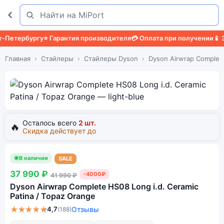
Поиск
Найти
етербургу
⭐ Гарантия производителя
💳 Оплата при получении
📱 За
Главная
Стайлеры
Стайлеры Dyson
Dyson Airwrap Complet
Осталось всего
2 шт.
🔥
Скидка действует до
В наличии
SALE
37 990 ₽
-4000₽
41 990 ₽
Dyson Airwrap Complete HS08 Long i.d. Ceramic
Patina / Topaz Orange
★★★★★
4,7
Отзывы
(188)