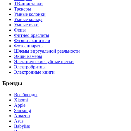
ТВ-приставки
Трекеры
Умные колонки
Умные кольца
Умные очки
Фены
Фитнес-браслеты
Флэш-накопители
Фотоаппараты
Шлемы виртуальной реальности
Экшн-камеры
Электрические зубные щетки
Электробритвы
Электронные книги
Бренды
Все бренды
Xiaomi
Apple
Samsung
Amazon
Asus
Babyliss