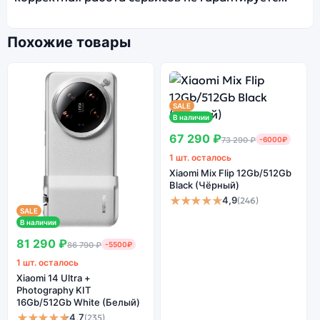
Похожие товары
SALE
В наличии
67 290 ₽
73 290 ₽
-6000₽
1 шт. осталось
Xiaomi Mix Flip 12Gb/512Gb
Black (Чёрный)
★★★★★
4,9
(246)
SALE
В наличии
81 290 ₽
86 790 ₽
-5500₽
1 шт. осталось
Xiaomi 14 Ultra +
Photography KIT
16Gb/512Gb White (Белый)
★★★★★
4,7
(235)