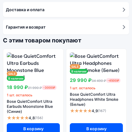
Доставка и оплата
Гарантия и возврат
С этим товаром покупают
SALE
В наличии
SALE
В наличии
29 990 ₽
34 490 ₽
-4500₽
18 990 ₽
21 990 ₽
-3000₽
1 шт. осталось
Bose QuietComfort Ultra
1 шт. осталось
Headphones White Smoke
Bose QuietComfort Ultra
(Белые)
Earbuds Moonstone Blue
★★★★★
4,9
(167)
(Синие)
★★★★★
4,8
(156)
В корзину
В корзину