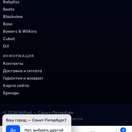
Babyliss
Beats
Blackview
Bose
Bowers & Wilkins
Cubot
DJI
ИНФОРМАЦИЯ
Контакты
Доставка и оплата
Гарантия и возврат
Карта сайта
Бренды
© 2026 MiPort — Санкт-Петербург
Онлайн-магазин электроники и гаджетов
×
Ваш город — Санкт-Петербург?
Да
Нет, выбрать другой
0