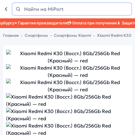
Поиск
Найти
гу
⭐ Гарантия производителя
💳 Оплата при получении
📱 Защитный ч
Главная
Смартфоны
Смартфоны Xiaomi
Xiaomi Redmi K30 (В