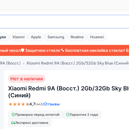
уки
Xiaomi
Apple
Samsung
Realme
Huawei
ол
🛡️ Защитное стекло
🔧 Бесплатная наклейка стекла
⚡ Более 20
9A (Восст.)
Xiaomi Redmi 9A (Восст.) 2Gb/32Gb Sky Blue (Синий
Нет в наличии
Xiaomi Redmi 9A (Восст.) 2Gb/32Gb Sky B
(Синий)
★★★★★
Отзывы
4,7
(445)
Проверка перед оплатой
Гарантия 2 года
Экспресс доставка