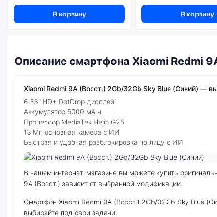
В корзину
В корзину
Описание смартфона Xiaomi Redmi 9A
Xiaomi Redmi 9A (Восст.) 2Gb/32Gb Sky Blue (Синий) — вы
6.53" HD+ DotDrop дисплей
Аккумулятор 5000 мА·ч
Процессор MediaTek Helio G25
13 Мп основная камера с ИИ
Быстрая и удобная разблокировка по лицу с ИИ
Фото модели Xiaomi Redmi 9A (Восст.)
В нашем интернет-магазине вы можете купить оригинальный смартфон Xiaomi Redmi 9A (Восст.) 2Gb/32Gb Sky Blue (Синий) по выгодной цене. Стоимость смартфона Xiaomi Redmi
9A (Восст.) зависит от выбранной модификации.
смартфон Xiaomi Redmi 9A (Восст.) 2Gb/32Gb Sky Blue (Синий) — удачное сочетание цены, производительности и дизайна. Модель доступна в разных конфигурациях и цветах —
выбирайте под свои задачи.