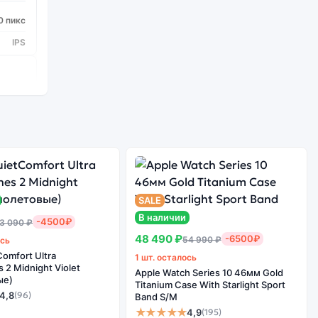
0 пикс
IPS
diatek
 2 ГГц
.0 ГГц
8
SALE
В наличии
-4500₽
3 090 ₽
13
48 490 ₽
-6500₽
54 990 ₽
ось
ullHD)
omfort Ultra
1 шт. осталось
2 Midnight Violet
 Мпикс
Apple Watch Series 10 46мм Gold
ые)
Titanium Case With Starlight Sport
4,8
(96)
Band S/M
★★★★★
4,9
(195)