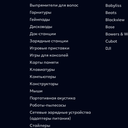
Выпрямители для волос
Babyliss
Гарнитуры
Beats
Геймпады
Blackview
Дисководы
Bose
Док-станции
Bowers & Wi
Зарядные станции
Cubot
Игровые приставки
DJI
Игры для консолей
Карты памяти
Клавиатуры
Компьютеры
Конструкторы
Мыши
Портативная акустика
Роботы-пылесосы
Сетевые зарядные устройства
(адаптеры питания)
Стайлеры