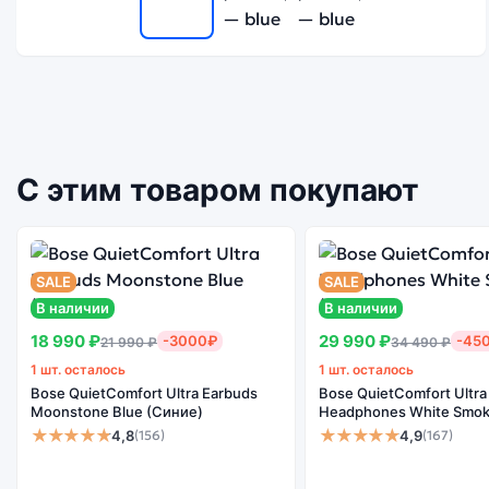
С этим товаром покупают
SALE
SALE
В наличии
В наличии
18 990 ₽
29 990 ₽
-3000₽
-45
21 990 ₽
34 490 ₽
1 шт. осталось
1 шт. осталось
Bose QuietComfort Ultra Earbuds
Bose QuietComfort Ultra
Moonstone Blue (Синие)
Headphones White Smok
★★★★★
★★★★★
4,8
4,9
(156)
(167)