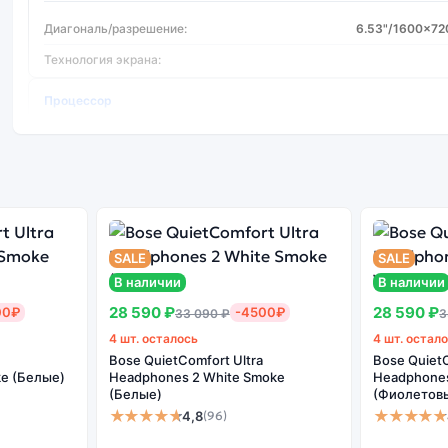
Диагональ/разрешение:
6.53"/1600x72
Технология экрана:
Процессор
Производитель процессора:
Me
Тип процессора:
Mediatek Helio G25
Частота процессора:
2
Количество ядер:
SALE
SALE
Фотокамера
В наличии
В наличии
28 590 ₽
28 590 ₽
00₽
-4500₽
33 090 ₽
3
Фотокамера МПикс:
4 шт. осталось
4 шт. остал
Макс. разрешение видео:
1920x1080 Пикс (F
Bose QuietComfort Ultra
Bose QuietC
e (Белые)
Headphones 2 White Smoke
Headphones 
Разрешение фронтальной камеры:
5
(Белые)
(Фиолетов
★★★★★
★★★★★
4,8
(96)