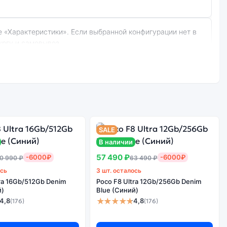
ургу и самовывоз.
:
Стоимость
смартфона Xiaomi
е качество
Redmi 9A (Восст.)
борки
SALE
2Gb/32Gb Sky Blue
В наличии
(Синий)
57 490 ₽
-6000₽
-6000₽
0 990 ₽
63 490 ₽
ось
3 шт. осталось
tra 16Gb/512Gb Denim
Poco F8 Ultra 12Gb/256Gb Denim
арантируется.
й)
Blue (Синий)
★★★★★
4,8
4,8
(176)
(176)