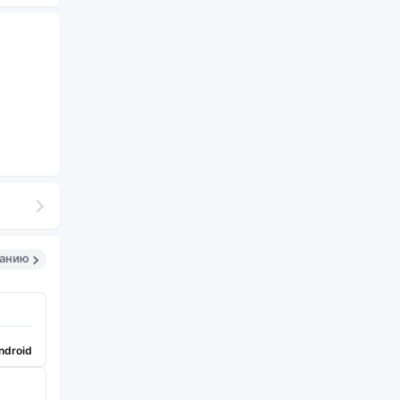
санию
ndroid