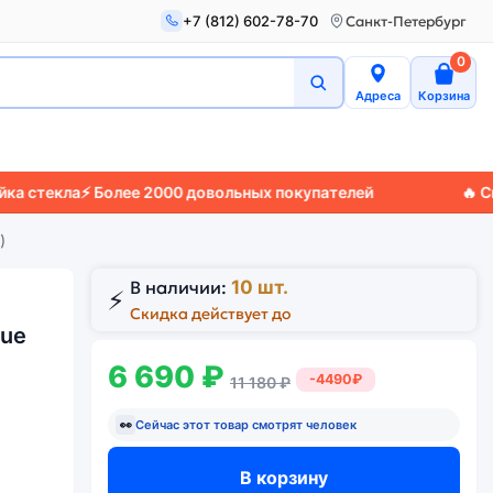
+7 (812) 602-78-70
Санкт-Петербург
0
Адреса
Корзина
кла
⚡ Более 2000 довольных покупателей
🔥 Скидки д
)
В наличии:
10 шт.
⚡
Скидка действует до
lue
6 690 ₽
-4490₽
11 180 ₽
👀
Сейчас этот товар смотрят
человек
В корзину