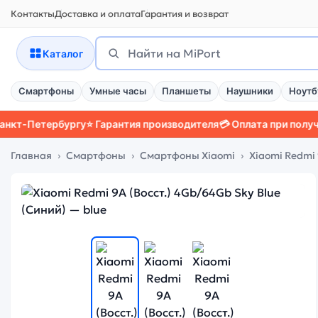
Контакты
Доставка и оплата
Гарантия и возврат
Поиск
Найти
Каталог
Смартфоны
Умные часы
Планшеты
Наушники
Ноутб
етербургу
⭐ Гарантия производителя
💳 Оплата при получении
📱 
Главная
Смартфоны
Смартфоны Xiaomi
Xiaomi Redmi 