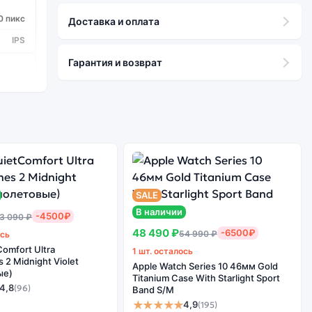
0 пикс
Доставка и оплата
IPS
Гарантия и возврат
diatek
 2 ГГц
.0 ГГц
8
SALE
В наличии
-4500₽
3 090 ₽
13
48 490 ₽
-6500₽
54 990 ₽
ось
ullHD)
omfort Ultra
1 шт. осталось
2 Midnight Violet
 Мпикс
Apple Watch Series 10 46мм Gold
ые)
Titanium Case With Starlight Sport
4,8
(96)
Band S/M
★★★★★
4,9
(195)