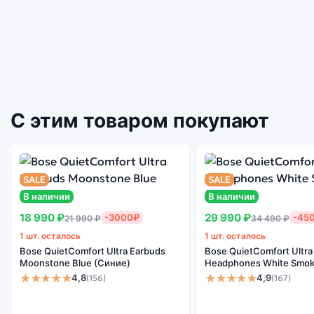
С этим товаром покупают
SALE
SALE
В наличии
В наличии
18 990 ₽
29 990 ₽
-3000₽
-45
21 990 ₽
34 490 ₽
1 шт. осталось
1 шт. осталось
Bose QuietComfort Ultra Earbuds
Bose QuietComfort Ultra
Moonstone Blue (Синие)
Headphones White Smok
★★★★★
★★★★★
4,8
4,9
(156)
(167)