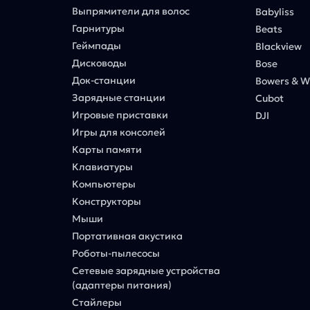
Выпрямители для волос
Babyliss
Гарнитуры
Beats
Геймпады
Blackview
Дисководы
Bose
Док-станции
Bowers & Wi
Зарядные станции
Cubot
Игровые приставки
DJI
Игры для консолей
Карты памяти
Клавиатуры
Компьютеры
Конструкторы
Мыши
Портативная акустика
Роботы-пылесосы
Сетевые зарядные устройства
(адаптеры питания)
Стайлеры