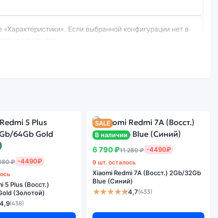
ургу и самовывоз.
):
Стоимость
смартфона Xiaomi
е качество
Redmi 9A (Восст.)
борки
SALE
4Gb/64Gb Sky Blue
В наличии
(Синий)
6 790 ₽
-4490₽
11 280 ₽
-4490₽
 180 ₽
9 шт. осталось
Xiaomi Redmi 7A (Восст.) 2Gb/32Gb
лось
арантируется.
Blue (Синий)
i 5 Plus (Восст.)
★★★★★
4,7
(433)
old (Золотой)
4,9
(438)