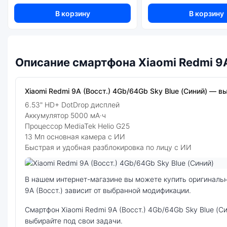
В корзину
В корзину
Описание смартфона Xiaomi Redmi 9A
Xiaomi Redmi 9A (Восст.) 4Gb/64Gb Sky Blue (Синий) — вы
6.53" HD+ DotDrop дисплей
Аккумулятор 5000 мА·ч
Процессор MediaTek Helio G25
13 Мп основная камера с ИИ
Быстрая и удобная разблокировка по лицу с ИИ
Фото модели Xiaomi Redmi 9A (Восст.)
В нашем интернет-магазине вы можете купить оригинальный смартфон Xiaomi Redmi 9A (Восст.) 4Gb/64Gb Sky Blue (Синий) по выгодной цене. Стоимость смартфона Xiaomi Redmi
9A (Восст.) зависит от выбранной модификации.
смартфон Xiaomi Redmi 9A (Восст.) 4Gb/64Gb Sky Blue (Синий) — удачное сочетание цены, производительности и дизайна. Модель доступна в разных конфигурациях и цветах —
выбирайте под свои задачи.