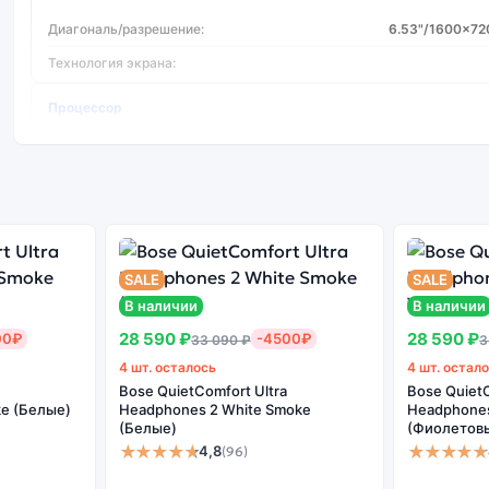
Диагональ/разрешение:
6.53"/1600x72
Технология экрана:
Процессор
Производитель процессора:
Me
Тип процессора:
Mediatek Helio G25
Частота процессора:
2
Количество ядер:
SALE
SALE
Фотокамера
В наличии
В наличии
28 590 ₽
28 590 ₽
00₽
-4500₽
33 090 ₽
3
Фотокамера МПикс:
4 шт. осталось
4 шт. остал
Макс. разрешение видео:
1920x1080 Пикс (F
Bose QuietComfort Ultra
Bose QuietC
e (Белые)
Headphones 2 White Smoke
Headphones 
Разрешение фронтальной камеры:
5
(Белые)
(Фиолетов
★★★★★
★★★★★
4,8
(96)