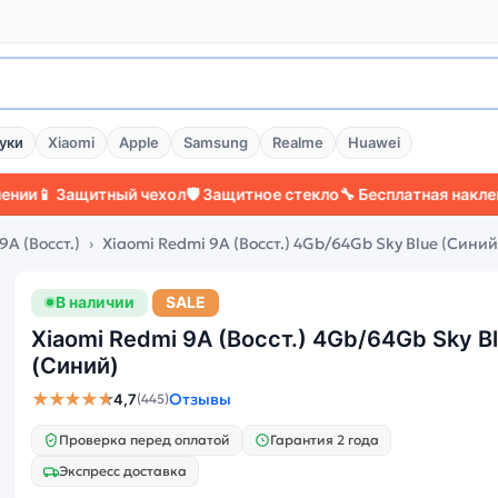
уки
Xiaomi
Apple
Samsung
Realme
Huawei
Защитный чехол
🛡️ Защитное стекло
🔧 Бесплатная наклейка сте
9A (Восст.)
Xiaomi Redmi 9A (Восст.) 4Gb/64Gb Sky Blue (Синий
В наличии
SALE
Xiaomi Redmi 9A (Восст.) 4Gb/64Gb Sky B
(Синий)
★★★★★
Отзывы
4,7
(445)
Проверка перед оплатой
Гарантия 2 года
Экспресс доставка