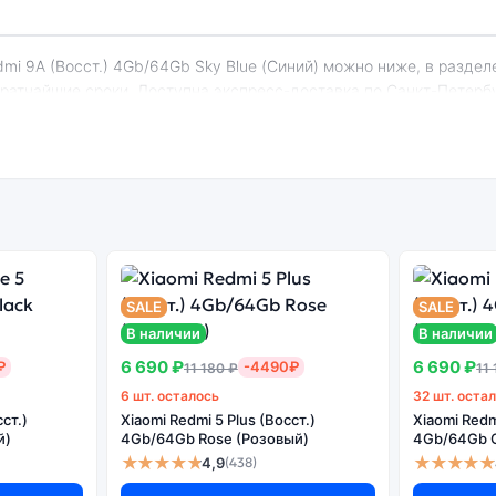
 кратчайшие сроки. Доступна экспресс-доставка по Санкт-Петерб
edmi 9A (Восст.) 4Gb/64Gb Sky Blue (Синий
енный
Системная
Огромный выбор
Высоко
н
оболочка
цветов и моделей
с
SALE
SALE
В наличии
В наличии
6 690 ₽
6 690 ₽
₽
-4490₽
11 180 ₽
11
6 шт. осталось
32 шт. оста
рсия может стоить дешевле, но корректная работа сервисов не г
ст.)
Xiaomi Redmi 5 Plus (Восст.)
Xiaomi Redm
й)
4Gb/64Gb Rose (Розовый)
4Gb/64Gb G
★★★★★
★★★★★
4,9
(438)