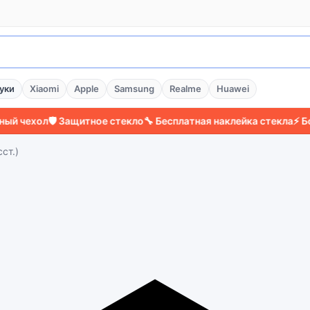
уки
Xiaomi
Apple
Samsung
Realme
Huawei
ехол
🛡️ Защитное стекло
🔧 Бесплатная наклейка стекла
⚡ Более 
сст.)