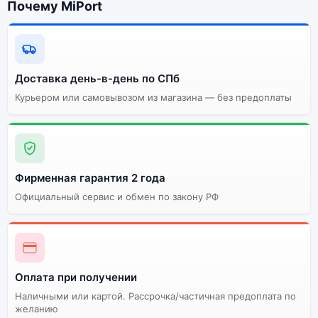
Процессор
Почему MiPort
аккумулятор
Качественный экран
Системная оболочка
Огромный выбор
Высокое качество
цветов и моделей
сборки
Доставка день-в-день по СПб
Курьером или самовывозом из магазина — без предоплаты
Стоимость смартфона
Xiaomi Mi 8 (Восст.)
6Gb/64Gb White
(Белый)
Фирменная гарантия 2 года
Существует китайская и глобальная версия
Официальный сервис и обмен по закону РФ
смартфона Xiaomi Mi 8 (Восст.) 6Gb/64Gb White
(Белый). Мы рекомендуем выбирать глобальной
версию — она полностью адаптирована и
поддерживает все сервисы. Китайская версия может
стоить дешевле, но корректная работа сервисов не
Оплата при получении
гарантируется.
Наличными или картой. Рассрочка/частичная предоплата по
желанию