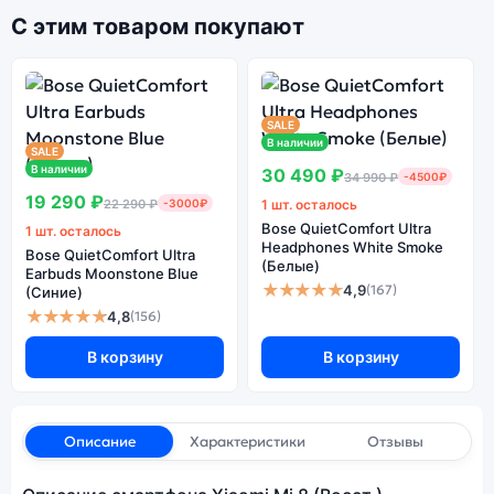
С этим товаром покупают
SALE
В наличии
SALE
В наличии
30 490 ₽
34 990 ₽
-4500₽
19 290 ₽
22 290 ₽
-3000₽
1 шт. осталось
Bose QuietComfort Ultra
1 шт. осталось
Headphones White Smoke
Bose QuietComfort Ultra
(Белые)
Earbuds Moonstone Blue
★★★★★
4,9
(167)
(Синие)
★★★★★
4,8
(156)
В корзину
В корзину
Описание
Характеристики
Отзывы