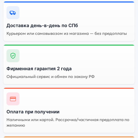
Качественный экран
Системная оболочка
Огромный выбор
Высокое качество
цветов и моделей
сборки
Доставка день-в-день по СПб
Курьером или самовывозом из магазина — без предоплаты
Стоимость смартфона
Xiaomi Mi 8 (Восст.)
6Gb/128Gb White
(Белый)
Фирменная гарантия 2 года
Существует китайская и глобальная версия
Официальный сервис и обмен по закону РФ
смартфона Xiaomi Mi 8 (Восст.) 6Gb/128Gb White
(Белый). Мы рекомендуем выбирать глобальной
версию — она полностью адаптирована и
поддерживает все сервисы. Китайская версия может
стоить дешевле, но корректная работа сервисов не
Оплата при получении
гарантируется.
Наличными или картой. Рассрочка/частичная предоплата по
желанию