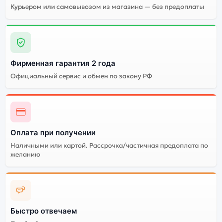
Курьером или самовывозом из магазина — без предоплаты
Стоимость смартфона
Xiaomi Mi 8 (Восст.)
6Gb/128Gb Gold
(Золотой)
Фирменная гарантия 2 года
Существует китайская и глобальная версия
Официальный сервис и обмен по закону РФ
смартфона Xiaomi Mi 8 (Восст.) 6Gb/128Gb Gold
(Золотой). Мы рекомендуем выбирать глобальной
версию — она полностью адаптирована и
поддерживает все сервисы. Китайская версия может
стоить дешевле, но корректная работа сервисов не
Оплата при получении
гарантируется.
Наличными или картой. Рассрочка/частичная предоплата по
желанию
Быстро отвечаем