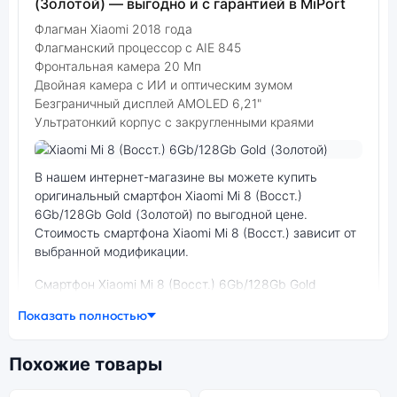
(Золотой) — выгодно и с гарантией в MiPort
Флагман Xiaomi 2018 года
Флагманский процессор с AIE 845
Фронтальная камера 20 Мп
Двойная камера с ИИ и оптическим зумом
Безграничный дисплей AMOLED 6,21"
Ультратонкий корпус с закругленными краями
Фото модели Xiaomi Mi 8 (Восст.)
В нашем интернет-магазине вы можете купить
оригинальный смартфон Xiaomi Mi 8 (Восст.)
6Gb/128Gb Gold (Золотой) по выгодной цене.
Стоимость смартфона Xiaomi Mi 8 (Восст.) зависит от
выбранной модификации.
смартфон Xiaomi Mi 8 (Восст.) 6Gb/128Gb Gold
(Золотой) — удачное сочетание цены,
Показать полностью
производительности и дизайна. Модель доступна в
разных конфигурациях и цветах — выбирайте под
свои задачи.
Похожие товары