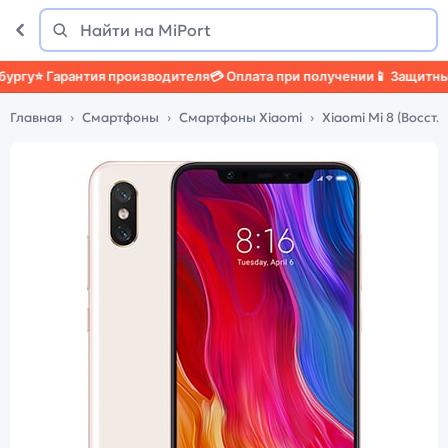
Поиск
Найти
у
⭐ Гарантия производителя
💳 Оплата при получении
📱 Защитный че
Главная
Смартфоны
Смартфоны Xiaomi
Xiaomi Mi 8 (Восст.)