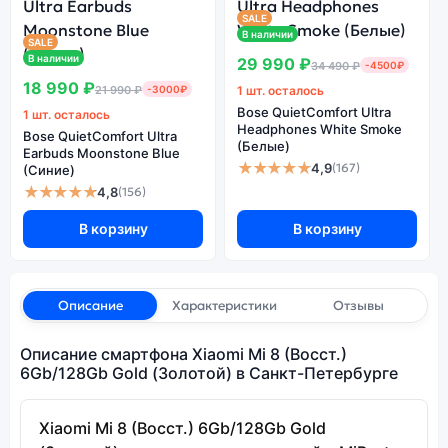
SALE
В наличии
SALE
В наличии
29 990 ₽
34 490 ₽
-4500₽
18 990 ₽
21 990 ₽
-3000₽
1 шт. осталось
Bose QuietComfort Ultra
1 шт. осталось
Headphones White Smoke
Bose QuietComfort Ultra
(Белые)
Earbuds Moonstone Blue
★★★★★
4,9
(167)
(Синие)
★★★★★
4,8
(156)
В корзину
В корзину
Описание
Характеристики
Отзывы
Описание смартфона Xiaomi Mi 8 (Восст.)
6Gb/128Gb Gold (Золотой) в Санкт-Петербурге
Xiaomi Mi 8 (Восст.) 6Gb/128Gb Gold