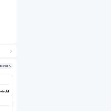
санию
ndroid