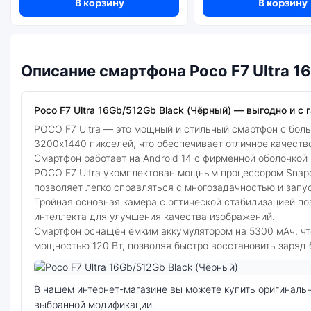
В корзину
В корзину
Описание смартфона Poco F7 Ultra 1
Poco F7 Ultra 16Gb/512Gb Black (Чёрный) — выгодно и с г
POCO F7 Ultra — это мощный и стильный смартфон с бо
3200x1440 пикселей, что обеспечивает отличное качеств
Смартфон работает на Android 14 с фирменной оболочкой
POCO F7 Ultra укомплектован мощным процессором Snapdr
позволяет легко справляться с многозадачностью и запу
Тройная основная камера с оптической стабилизацией по
интеллекта для улучшения качества изображений.
Смартфон оснащён ёмким аккумулятором на 5300 мАч, что
мощностью 120 Вт, позволяя быстро восстановить заряд 
Фото модели Poco F7 Ultra
В нашем интернет-магазине вы можете купить оригинальный смартфон Poco F7 Ultra 16Gb/512Gb Black (Чёрный) по выгодной цене. Стоимость смартфона Poco F7 Ultra зависит от
выбранной модификации.