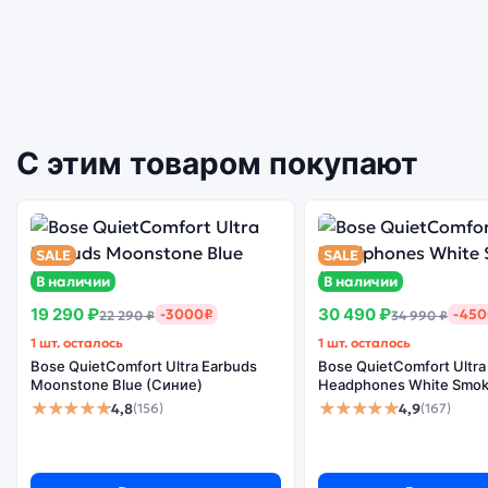
С этим товаром покупают
SALE
SALE
В наличии
В наличии
19 290 ₽
30 490 ₽
-3000₽
-45
22 290 ₽
34 990 ₽
1 шт. осталось
1 шт. осталось
Bose QuietComfort Ultra Earbuds
Bose QuietComfort Ultra
Moonstone Blue (Синие)
Headphones White Smok
★★★★★
★★★★★
4,8
4,9
(156)
(167)