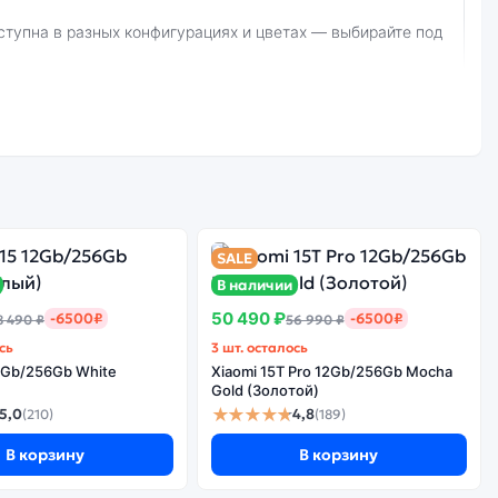
вывоз.
SALE
В наличии
Стоимость
смартфона Poco
50 490 ₽
-6500₽
-6500₽
8 490 ₽
56 990 ₽
е качество
F7 Ultra
борки
сь
3 шт. осталось
16Gb/512Gb Black
12Gb/256Gb White
Xiaomi 15T Pro 12Gb/256Gb Mocha
(Чёрный)
Gold (Золотой)
★★★★★
5,0
4,8
(210)
(189)
В корзину
В корзину