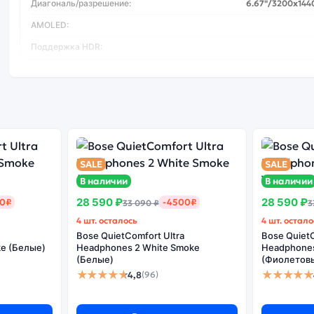
Диагональ/разрешение:
6.67"/3200x144
AMOLED:
Поддержка HDR:
Процессор
Процессор:
Qualcomm Snapdragon 8
Количество ядер:
Фотокамера
SALE
SALE
В наличии
В наличии
Количество основных камер:
28 590 ₽
28 590 ₽
00₽
-4500₽
33 090 ₽
3
Фотокамера МПикс:
50
4 шт. осталось
4 шт. остало
Оптическая стабилизация:
Bose QuietComfort Ultra
Bose QuietC
e (Белые)
Headphones 2 White Smoke
Headphones 
Разрешение фронтальной камеры:
32
(Белые)
(Фиолетов
★★★★★
★★★★★
4,8
(96)