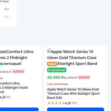
0 пикс
Да
Да
 Elite
8
SALE
3 шт.
В наличии
-4500₽
3 090 ₽
/32/50
48 490 ₽
-6500₽
54 990 ₽
сь
Да
omfort Ultra
1 шт. осталось
2 Midnight Violet
 Мпикс
Apple Watch Series 10 46мм Gold
ые)
Titanium Case With Starlight Sport
4,8
(96)
Band S/M
★★★★★
4,9
(195)