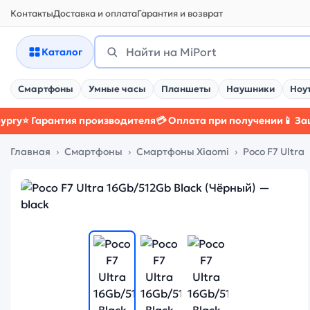
Контакты
Доставка и оплата
Гарантия и возврат
Поиск
Найти
Каталог
Смартфоны
Умные часы
Планшеты
Наушники
Ноу
арантия производителя
💳 Оплата при получении
📱 Защитный 
Главная
Смартфоны
Смартфоны Xiaomi
Poco F7 Ultra