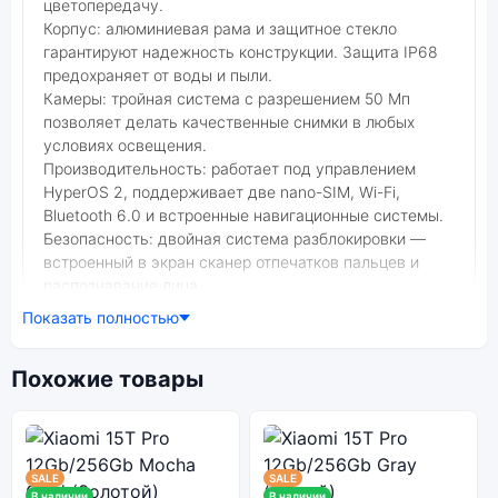
цветопередачу.
Корпус: алюминиевая рама и защитное стекло
гарантируют надежность конструкции. Защита IP68
предохраняет от воды и пыли.
Камеры: тройная система с разрешением 50 Мп
позволяет делать качественные снимки в любых
условиях освещения.
Производительность: работает под управлением
HyperOS 2, поддерживает две nano-SIM, Wi-Fi,
Bluetooth 6.0 и встроенные навигационные системы.
Безопасность: двойная система разблокировки —
встроенный в экран сканер отпечатков пальцев и
распознавание лица.
Аккумулятор: емкость 5240 мАч обеспечивает до 25
Показать полностью
часов просмотра видео.
Фото модели Xiaomi 15
Похожие товары
В нашем интернет-магазине вы можете купить
оригинальный смартфон Xiaomi 15 12Gb/256Gb Green
(Зелёный) по выгодной цене. Стоимость смартфона
Xiaomi 15 зависит от выбранной модификации.
SALE
SALE
смартфон Xiaomi 15 12Gb/256Gb Green (Зелёный) —
В наличии
В наличии