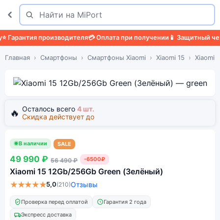
Поиск
Найти
Гарантия производителя
💳 Оплата при получении
📱 Защитный чехол
Главная
Смартфоны
Смартфоны Xiaomi
Xiaomi 15
Xiaomi 
Осталось всего
4 шт.
🔥
Скидка действует до
В наличии
SALE
49 990 ₽
-6500₽
56 490 ₽
Xiaomi 15 12Gb/256Gb Green (Зелёный)
★★★★★
5,0
Отзывы
(210)
Проверка перед оплатой
Гарантия 2 года
Экспресс доставка