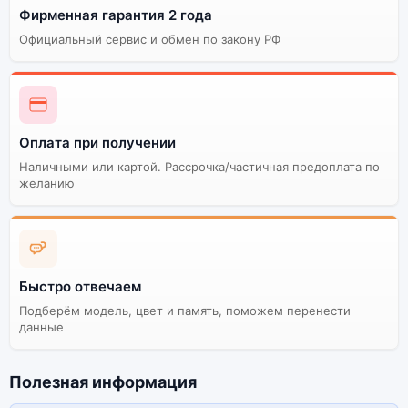
Фирменная гарантия 2 года
Качественный экран
Системная оболочка
Официальный сервис и обмен по закону РФ
Огромный выбор
Высокое качество
цветов и моделей
сборки
Стоимость смартфона
Xiaomi 15 12Gb/256Gb
Оплата при получении
Green (Зелёный)
Наличными или картой. Рассрочка/частичная предоплата по
желанию
Существует китайская и глобальная версия
смартфона Xiaomi 15 12Gb/256Gb Green (Зелёный).
Мы рекомендуем выбирать глобальной версию — она
полностью адаптирована и поддерживает все
сервисы. Китайская версия может стоить дешевле,
Быстро отвечаем
но корректная работа сервисов не гарантируется.
Подберём модель, цвет и память, поможем перенести
данные
Полезная информация