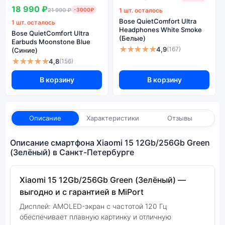
18 990 ₽
21 990 ₽
-3000₽
1 шт. осталось
Bose QuietComfort Ultra
1 шт. осталось
Headphones White Smoke
Bose QuietComfort Ultra
(Белые)
Earbuds Moonstone Blue
★★★★★
4,9
(167)
(Синие)
★★★★★
4,8
(156)
В корзину
В корзину
Описание
Характеристики
Отзывы
Описание смартфона Xiaomi 15 12Gb/256Gb Green
(Зелёный) в Санкт-Петербурге
Xiaomi 15 12Gb/256Gb Green (Зелёный) —
выгодно и с гарантией в MiPort
Дисплей: AMOLED-экран с частотой 120 Гц
обеспечивает плавную картинку и отличную