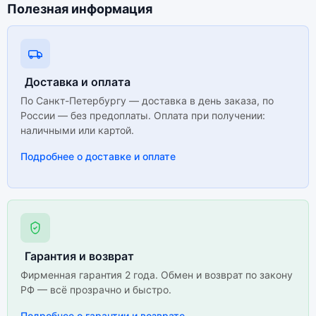
Существует китайская и глобальная версия
Полезная информация
смартфона Poco F7 Ultra 12Gb/256Gb Black (Чёрный).
Мы рекомендуем выбирать глобальной версию — она
полностью адаптирована и поддерживает все
сервисы. Китайская версия может стоить дешевле,
но корректная работа сервисов не гарантируется.
Доставка и оплата
По Санкт-Петербургу — доставка в день заказа, по
России — без предоплаты. Оплата при получении:
наличными или картой.
Подробнее о доставке и оплате
Гарантия и возврат
Фирменная гарантия 2 года. Обмен и возврат по закону
РФ — всё прозрачно и быстро.
Подробнее о гарантии и возврате