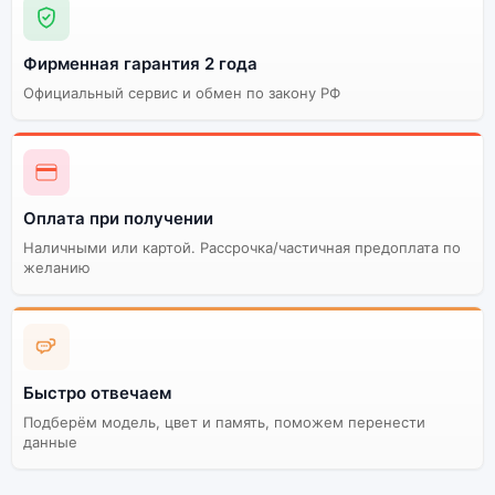
самовывоз.
Фирменная гарантия 2 года
Официальный сервис и обмен по закону РФ
Почему стоит купить смартфон
Poco F7 Ultra 12Gb/256Gb Black
(Чёрный):
Энергоемкий
Процессор
Оплата при получении
аккумулятор
Наличными или картой. Рассрочка/частичная предоплата по
Качественный экран
Системная оболочка
желанию
Огромный выбор
Высокое качество
цветов и моделей
сборки
Стоимость смартфона
Poco F7 Ultra
Быстро отвечаем
12Gb/256Gb Black
Подберём модель, цвет и память, поможем перенести
(Чёрный)
данные