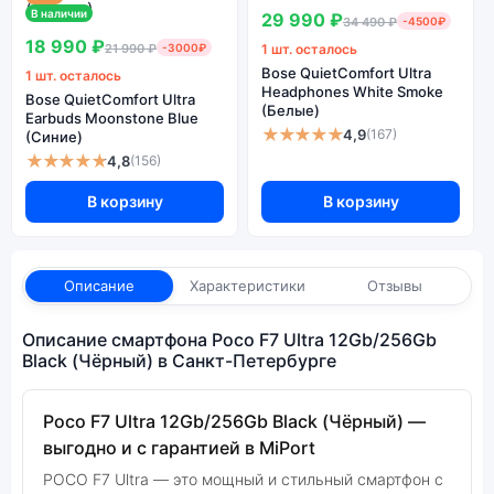
В наличии
29 990 ₽
34 490 ₽
-4500₽
18 990 ₽
21 990 ₽
-3000₽
1 шт. осталось
Bose QuietComfort Ultra
1 шт. осталось
Headphones White Smoke
Bose QuietComfort Ultra
(Белые)
Earbuds Moonstone Blue
★★★★★
4,9
(167)
(Синие)
★★★★★
4,8
(156)
В корзину
В корзину
Описание
Характеристики
Отзывы
Описание смартфона Poco F7 Ultra 12Gb/256Gb
Black (Чёрный) в Санкт-Петербурге
Poco F7 Ultra 12Gb/256Gb Black (Чёрный) —
выгодно и с гарантией в MiPort
POCO F7 Ultra — это мощный и стильный смартфон с