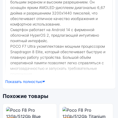
большим экраном и высоким разрешением. Он
оснащён ярким AMOLED-дисплеем диагональю 6,67
дюйма и разрешением 3200x1440 пикселей, что
обеспечивает отличное качество изображения и
комфортное использование.
Смартфон работает на Android 14 с фирменной
оболочкой HyperOS 2, предлагающей интуитивно
понятный интерфейс.
POCO F7 Ultra укомплектован мощным процессором
Snapdragon 8 Elite, который обеспечивает быструю и
плавную работу устройства. Большой объём
оперативной памяти позволяет легко справляться с
многозадачностью и запускать требовательные
приложения.
Тройная основная камера с оптической
Показать полностью
стабилизацией позволяет делать яркие и
качественные фотографии и видео. Устройство также
Похожие товары
поддерживает функции искусственного интеллекта
для улучшения качества изображений.
Смартфон оснащён ёмким аккумулятором на 5300
мАч, что обеспечивает длительное время работы без