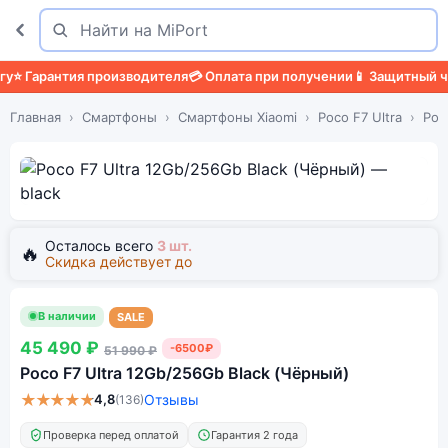
Поиск
Найти
 Гарантия производителя
💳 Оплата при получении
📱 Защитный чехо
Главная
Смартфоны
Смартфоны Xiaomi
Poco F7 Ultra
Poc
Осталось всего
3 шт.
🔥
Скидка действует до
В наличии
SALE
45 490 ₽
-6500₽
51 990 ₽
Poco F7 Ultra 12Gb/256Gb Black (Чёрный)
★★★★★
4,8
Отзывы
(136)
Проверка перед оплатой
Гарантия 2 года