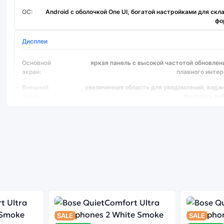
ОС:
Android с оболочкой One UI, богатой настройками для скл
фо
Дисплеи
Основной
яркая панель с высокой частотой обновлен
экран:
плавного инте
Внешний
увеличенная область для уведомлений, видж
экран:
быстрых дей
Корпус и шарнир
Форм фактор:
складная раскладушка премиум 
Конструкция:
усиленный шарнир для стабильной фиксации под р
Защита:
устойчивость к повседневным царапинам и влаге зави
Производительность
SALE
SALE