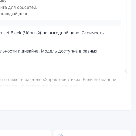
иях.
нта для соцсетей.
 каждый день.
вка по Санкт-Петербургу и самовывоз.
 Jet Black (Чёрный):
Стоимость
смартфона
Samsung Galaxy Z