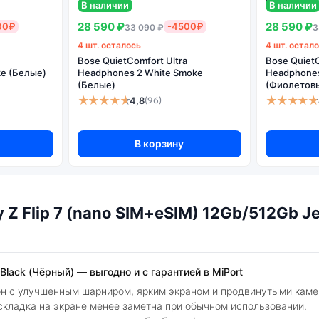
В наличии
В наличии
Процессор:
флагманский чипсет с акцентом на скор
энергоэффектив
28 590 ₽
28 590 ₽
00₽
-4500₽
33 090 ₽
3
Память:
быстрая оперативная и встроенная памя
4 шт. осталось
4 шт. остал
требовательных
Bose QuietComfort Ultra
Bose QuietC
e (Белые)
Headphones 2 White Smoke
Headphones 
(Белые)
(Фиолетов
★★★★★
★★★★★
4,8
(96)
В корзину
 Flip 7 (nano SIM+eSIM) 12Gb/512Gb Je
 Black (Чёрный) — выгодно и с гарантией в MiPort
фон с улучшенным шарниром, ярким экраном и продвинутыми каме
складка на экране менее заметна при обычном использовании.