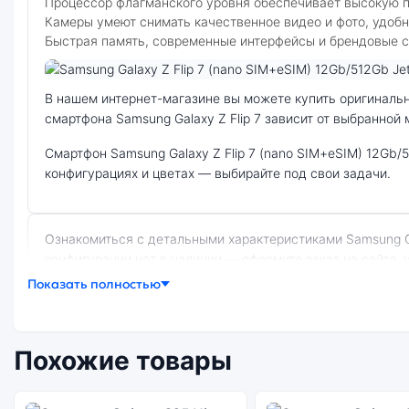
Процессор флагманского уровня обеспечивает высокую пр
Камеры умеют снимать качественное видео и фото, удобн
Быстрая память, современные интерфейсы и брендовые 
Фото модели Samsung Galaxy Z Flip 7
В нашем интернет-магазине вы можете купить оригинальный смартфон Samsung Galaxy Z Flip 7 (nano SIM+eSIM) 12Gb/512Gb Jet Black (Чёрный) по выгодной цене. Стоимость
смартфона Samsung Galaxy Z Flip 7 зависит от выбранной
смартфон Samsung Galaxy Z Flip 7 (nano SIM+eSIM) 12Gb/512Gb Jet Black (Чёрный) — удачное сочетание цены, производительности и дизайна. Модель доступна в разных
конфигурациях и цветах — выбирайте под свои задачи.
Ознакомиться с детальными характеристиками Samsung Galaxy Z Flip 7 (nano SIM+eSIM) 12Gb/512Gb Jet Black (Чёрный) можно ниже, в разделе «Характеристики». Если выбранной
конфигурации нет в наличии — оформите заказ на сайте, 
Показать полностью
Почему стоит купить смартфон Samsung 
Похожие товары