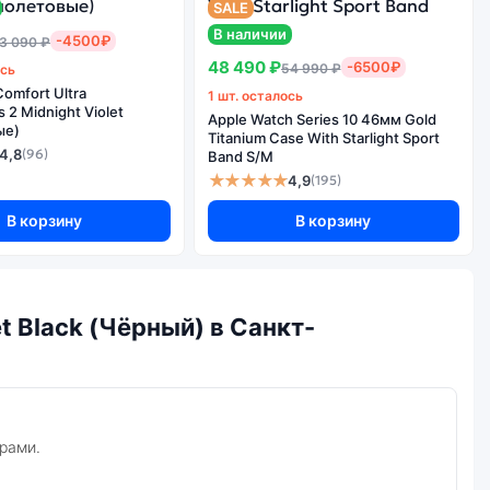
SALE
ость и
ность
В наличии
-4500₽
3 090 ₽
ть для
48 490 ₽
-6500₽
54 990 ₽
ось
 задач
omfort Ultra
1 шт. осталось
2 Midnight Violet
Apple Watch Series 10 46мм Gold
ые)
Titanium Case With Starlight Sport
4,8
(96)
Band S/M
★★★★★
4,9
(195)
В корзину
В корзину
t Black (Чёрный) в Санкт-
рами.