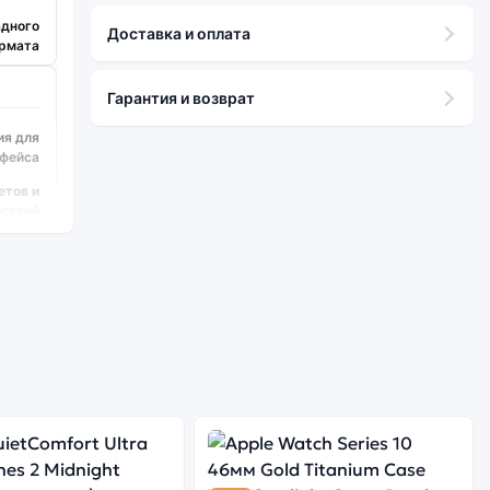
адного
Доставка и оплата
рмата
Гарантия и возврат
ия для
рфейса
етов и
ствий
класса
азными
углами
сит от
версии