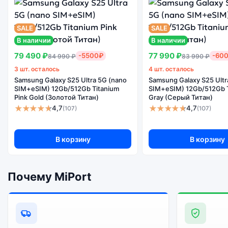
Энергоемкий
Качеств
Процессор
аккумулятор
экра
SALE
SALE
В наличии
В наличии
79 490 ₽
77 990 ₽
-5500₽
-60
84 990 ₽
83 990 ₽
Существует не оригинальная и оригинальная версия смартфона Samsung Galaxy Z Flip 7 (nano SIM+eSIM) 12Gb/512Gb Jet Black (Чёрный). Мы рекомендуем выбирать оригинальной
3 шт. осталось
4 шт. осталось
версию — она полностью адаптирована и поддерживает вс
Samsung Galaxy S25 Ultra 5G (nano
Samsung Galaxy S25 Ultr
SIM+eSIM) 12Gb/512Gb Titanium
SIM+eSIM) 12Gb/512Gb 
Pink Gold (Золотой Титан)
Gray (Серый Титан)
★★★★★
★★★★★
4,7
4,7
(107)
(107)
В корзину
В корзину
Почему MiPort