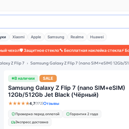
уки
Xiaomi
Apple
Samsung
Realme
Huawei
л
🛡️ Защитное стекло
🔧 Бесплатная наклейка стекла
⚡ Более 200
axy Z Flip 7
Samsung Galaxy Z Flip 7 (nano SIM+eSIM) 12Gb/51
В наличии
SALE
Samsung Galaxy Z Flip 7 (nano SIM+eSIM)
12Gb/512Gb Jet Black (Чёрный)
★★★★★
Отзывы
4,7
(172)
Проверка перед оплатой
Гарантия 2 года
Экспресс доставка