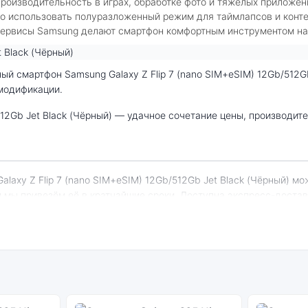
оизводительность в играх, обработке фото и тяжелых приложен
о использовать полуразложенный режим для таймлапсов и конте
сервисы Samsung делают смартфон комфортным инструментом на
 модификации.
и мы привезём её в кратчайшие сроки. Доступна экспресс-доста
Galaxy Z Flip 7 (nano SIM+eSIM) 12Gb/512Gb