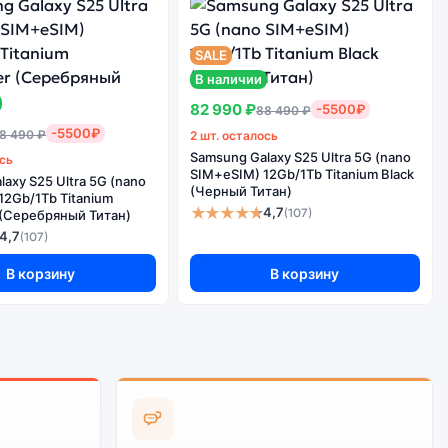
е качество
Flip 7 (nano
борки
SIM+eSIM)
12Gb/512Gb Jet
SALE
Black (Чёрный)
В наличии
82 990 ₽
-5500₽
88 490 ₽
-5500₽
8 490 ₽
2 шт. осталось
орректная работа сервисов не гарантируется.
Samsung Galaxy S25 Ultra 5G (nano
ось
SIM+eSIM) 12Gb/1Tb Titanium Black
axy S25 Ultra 5G (nano
(Черный Титан)
12Gb/1Tb Titanium
★★★★★
4,7
(107)
r (Серебряный Титан)
4,7
(107)
В корзину
В корзину