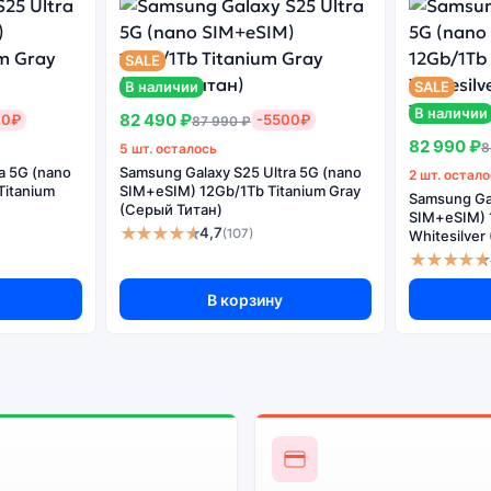
енный
Системная
Огромный выбор
Высоко
н
оболочка
цветов и моделей
с
SALE
В наличии
SALE
В наличии
82 490 ₽
00₽
-5500₽
87 990 ₽
82 990 ₽
8
5 шт. осталось
е сервисы. Не оригинальная версия может стоить дешевле, но к
a 5G (nano
Samsung Galaxy S25 Ultra 5G (nano
2 шт. остал
Titanium
SIM+eSIM) 12Gb/1Tb Titanium Gray
Samsung Gal
(Серый Титан)
SIM+eSIM) 
★★★★★
4,7
(107)
Whitesilve
★★★★★
В корзину