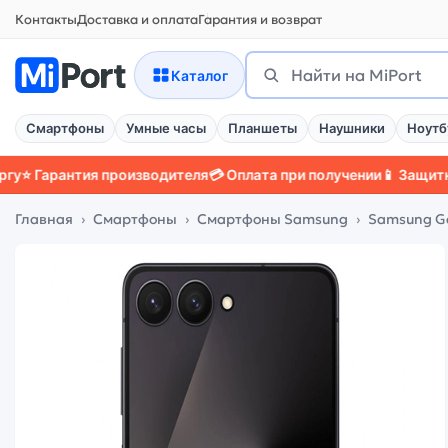
Контакты
Доставка и оплата
Гарантия и возврат
Поиск
Найти
Каталог
Смартфоны
Умные часы
Планшеты
Наушники
Ноутб
антия производителя
💳 Оплата при получении
📱 Защитный чехо
Главная
Смартфоны
Смартфоны Samsung
Samsung Gal