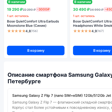
В наличии
В наличии
19 290 ₽
30 490 ₽
-3000₽
-45
22 290 ₽
34 990 ₽
1 шт. осталось
1 шт. осталось
Bose QuietComfort Ultra Earbuds
Bose QuietComfort Ultra
Moonstone Blue (Синие)
Headphones White Smok
★★★★★
★★★★★
4,8
4,9
(156)
(167)
В корзину
В корзину
Описание смартфона Samsung Galaxy Z
Петербурге
Samsung Galaxy Z Flip 7 (nano SIM+eSIM) 12Gb/512Gb Jet
Samsung Galaxy Z Flip 7 — флагманский складной смарт
Корпус стал более устойчивым к повседневному износу, 