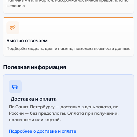
Наличными или картой. Рассрочка/частичная предоплата по
Существует не оригинальная и оригинальная версия
желанию
смартфона Samsung Galaxy Z Flip 7 (nano SIM+eSIM)
12Gb/512Gb Blue Shadow (Синий). Мы рекомендуем
выбирать оригинальной версию — она полностью
адаптирована и поддерживает все сервисы. Не
оригинальная версия может стоить дешевле, но
корректная работа сервисов не гарантируется.
Быстро отвечаем
Подберём модель, цвет и память, поможем перенести данные
Полезная информация
Доставка и оплата
По Санкт-Петербургу — доставка в день заказа, по
России — без предоплаты. Оплата при получении:
наличными или картой.
Подробнее о доставке и оплате