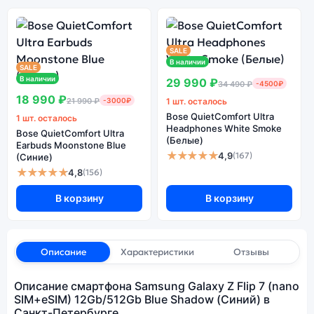
SALE
В наличии
SALE
В наличии
29 990 ₽
34 490 ₽
-4500₽
18 990 ₽
21 990 ₽
-3000₽
1 шт. осталось
Bose QuietComfort Ultra
1 шт. осталось
Headphones White Smoke
Bose QuietComfort Ultra
(Белые)
Earbuds Moonstone Blue
★★★★★
4,9
(167)
(Синие)
★★★★★
4,8
(156)
В корзину
В корзину
Описание
Характеристики
Отзывы
Описание смартфона Samsung Galaxy Z Flip 7 (nano
SIM+eSIM) 12Gb/512Gb Blue Shadow (Синий) в
Санкт-Петербурге