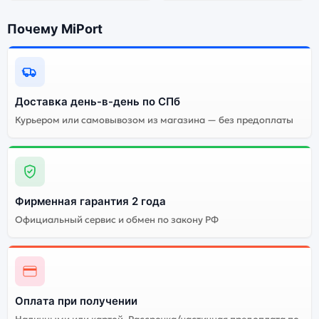
Почему MiPort
Почему стоит купить смартфон
Samsung Galaxy Z Flip 7 (nano
SIM+eSIM) 12Gb/512Gb Blue Shadow
(Синий):
Доставка день-в-день по СПб
Энергоемкий
Процессор
Курьером или самовывозом из магазина — без предоплаты
аккумулятор
Качественный экран
Системная оболочка
Огромный выбор
Высокое качество
цветов и моделей
сборки
Фирменная гарантия 2 года
Официальный сервис и обмен по закону РФ
Стоимость смартфона
Samsung Galaxy Z Flip 7
(nano SIM+eSIM)
12Gb/512Gb Blue
Shadow (Синий)
Оплата при получении