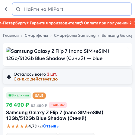
Поиск
Найти
етербургу
⭐ Гарантия производителя
💳 Оплата при получении
📱 Защ
Главная
Смартфоны
Смартфоны Samsung
Samsung Galaxy Z 
Осталось всего
3 шт.
🔥
Скидка действует до
В наличии
SALE
76 490 ₽
-6000₽
82 490 ₽
Samsung Galaxy Z Flip 7 (nano SIM+eSIM)
12Gb/512Gb Blue Shadow (Синий)
★★★★★
Отзывы
4,7
(172)