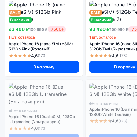
SALE
SALE
В наличии
В наличии
93 490 ₽
93 490 ₽
-7500₽
-7
100 990 ₽
100 990 ₽
1 шт. осталось
1 шт. осталось
Apple iPhone 16 (nano SIM+eSIM)
Apple iPhone 16 (nano 
512Gb Pink (Розовый)
512Gb Teal (Бирюзовый
★★★★★
★★★★★
4,6
4,6
(173)
(173)
В корзину
В корзину
Нет в наличии
Apple iPhone 16 (Dual na
Нет в наличии
128Gb White (Белый)
Apple iPhone 16 (Dual eSIM) 128Gb
★★★★★
4,6
(173)
Ultramarine (Ультрамарин)
★★★★★
4,6
(173)