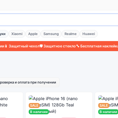
уки
Xiaomi
Apple
Samsung
Realme
Huawei
щитный чехол
🛡️ Защитное стекло
🔧 Бесплатная наклейка стекла
роверка и оплата при получении
SALE
SALE
В наличии
В наличии