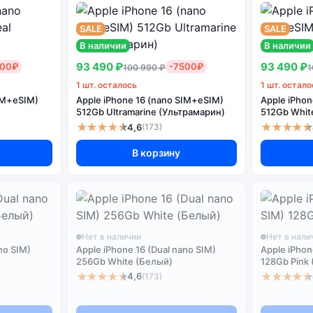
SALE
SALE
В наличии
В наличии
93 490 ₽
93 490 ₽
500₽
-7500₽
100 990 ₽
1
1 шт. осталось
1 шт. остало
SIM+eSIM)
Apple iPhone 16 (nano SIM+eSIM)
Apple iPho
)
512Gb Ultramarine (Ультрамарин)
512Gb Whit
★★★★★
★★★★★
4,6
(173)
В корзину
Нет в наличии
Нет в нали
no SIM)
Apple iPhone 16 (Dual nano SIM)
Apple iPhon
256Gb White (Белый)
128Gb Pink
★★★★★
★★★★★
4,6
(173)