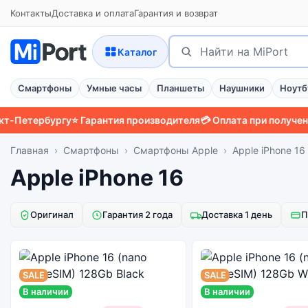
Контакты
Доставка и оплата
Гарантия и возврат
Поиск
Найти
Каталог
Смартфоны
Умные часы
Планшеты
Наушники
Ноутб
рбургу
⭐ Гарантия производителя
💳 Оплата при получении
📱 За
Главная
Смартфоны
Смартфоны Apple
Apple iPhone 16
Apple iPhone 16
Оригинал
Гарантия 2 года
Доставка 1 день
П
SALE
SALE
В наличии
В наличии