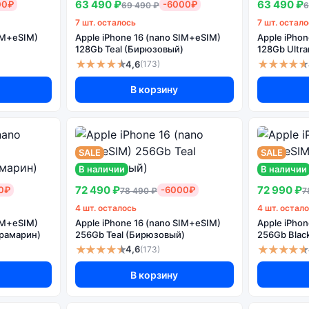
63 490 ₽
63 490 ₽
00₽
-6000₽
69 490 ₽
6
7 шт. осталось
7 шт. остал
SIM+eSIM)
Apple iPhone 16 (nano SIM+eSIM)
Apple iPho
128Gb Teal (Бирюзовый)
128Gb Ultr
★★★★★
★★★★★
4,6
(173)
В корзину
SALE
SALE
В наличии
В наличии
72 490 ₽
72 990 ₽
0₽
-6000₽
78 490 ₽
7
4 шт. осталось
4 шт. остал
SIM+eSIM)
Apple iPhone 16 (nano SIM+eSIM)
Apple iPho
трамарин)
256Gb Teal (Бирюзовый)
256Gb Blac
★★★★★
★★★★★
4,6
(173)
В корзину