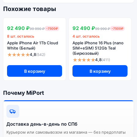
Похожие товары
SALE
SALE
В наличии
В наличии
92 490 ₽
92 490 ₽
99 990 ₽
-7500₽
99 990 ₽
-7500₽
8 шт. осталось
4 шт. осталось
Apple iPhone Air 1Tb Cloud
Apple iPhone 16 Plus (nano
White (Белый)
SIM+eSIM) 512Gb Teal
(Бирюзовый)
★★★★★
4,8
(542)
★★★★★
4,8
(411)
В корзину
В корзину
Почему MiPort
Доставка день-в-день по СПб
Курьером или самовывозом из магазина — без предоплаты