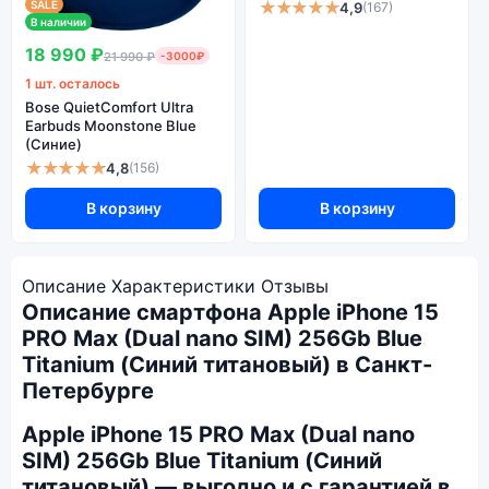
★★★★★
SALE
4,9
(167)
В наличии
18 990 ₽
21 990 ₽
-3000₽
1 шт. осталось
Bose QuietComfort Ultra
Earbuds Moonstone Blue
(Синие)
★★★★★
4,8
(156)
В корзину
В корзину
Описание
Характеристики
Отзывы
Описание смартфона Apple iPhone 15
PRO Max (Dual nano SIM) 256Gb Blue
Titanium (Синий титановый) в Санкт-
Петербурге
Apple iPhone 15 PRO Max (Dual nano
SIM) 256Gb Blue Titanium (Синий
титановый) — выгодно и с гарантией в