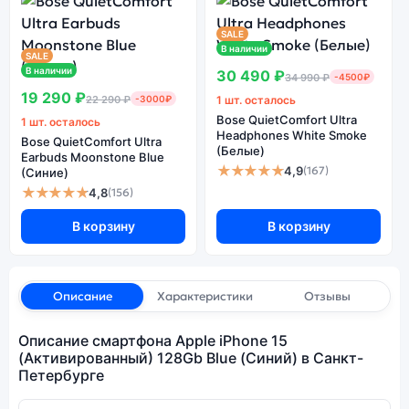
SALE
В наличии
SALE
В наличии
30 490 ₽
34 990 ₽
-4500₽
19 290 ₽
22 290 ₽
-3000₽
1 шт. осталось
Bose QuietComfort Ultra
1 шт. осталось
Headphones White Smoke
Bose QuietComfort Ultra
(Белые)
Earbuds Moonstone Blue
★★★★★
4,9
(167)
(Синие)
★★★★★
4,8
(156)
В корзину
В корзину
Описание
Характеристики
Отзывы
Описание смартфона Apple iPhone 15
(Активированный) 128Gb Blue (Синий) в Санкт-
Петербурге