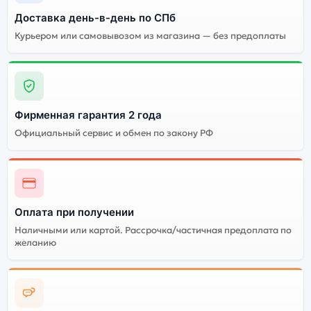
Доставка день-в-день по СПб
Качественный экран
Системная оболочка
Курьером или самовывозом из магазина — без предоплаты
Огромный выбор
Высокое качество
цветов и моделей
сборки
Стоимость смартфона
Apple iPhone 15
(Активированный)
Фирменная гарантия 2 года
128Gb Blue (Синий)
Официальный сервис и обмен по закону РФ
Существует не оригинальная и оригинальная версия
смартфона Apple iPhone 15 (Активированный) 128Gb
Blue (Синий). Мы рекомендуем выбирать
Оплата при получении
оригинальной версию — она полностью
адаптирована и поддерживает все сервисы. Не
Наличными или картой. Рассрочка/частичная предоплата по
оригинальная версия может стоить дешевле, но
желанию
корректная работа сервисов не гарантируется.