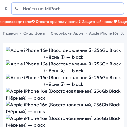
Поиск
Найти
зводителя
💳 Оплата при получении
📱 Защитный чехол
🛡️ Защитное с
Главная
Смартфоны
Смартфоны Apple
Apple iPhone 16e (В