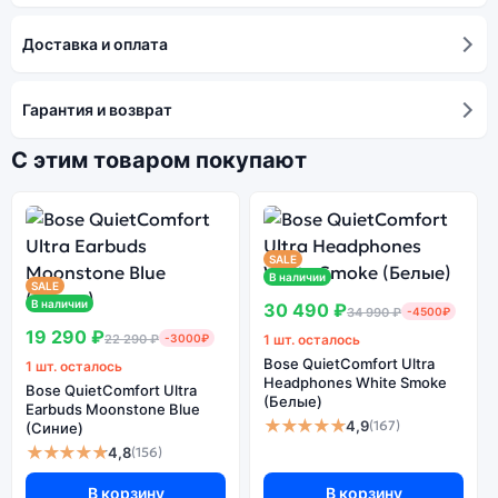
Доставка и оплата
Гарантия и возврат
С этим товаром покупают
SALE
В наличии
SALE
В наличии
30 490 ₽
34 990 ₽
-4500₽
19 290 ₽
22 290 ₽
-3000₽
1 шт. осталось
Bose QuietComfort Ultra
1 шт. осталось
Headphones White Smoke
Bose QuietComfort Ultra
(Белые)
Earbuds Moonstone Blue
★★★★★
4,9
(167)
(Синие)
★★★★★
4,8
(156)
В корзину
В корзину