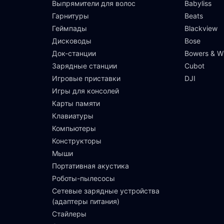
Выпрямители для волос
Babyliss
Гарнитуры
Beats
Геймпады
Blackview
Дисководы
Bose
Док-станции
Bowers & Wi
Зарядные станции
Cubot
Игровые приставки
DJI
Игры для консолей
Карты памяти
Клавиатуры
Компьютеры
Конструкторы
Мыши
Портативная акустика
Роботы-пылесосы
Сетевые зарядные устройства
(адаптеры питания)
Стайлеры