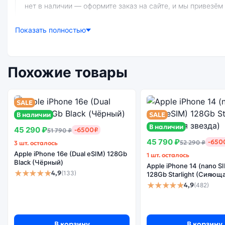
нет в наличии — оформите заказ на сайте, и мы привезём
Показать полностью
Почему стоит купить смартфон Apple i
Похожие товары
Энергоемкий
Качеств
Процессор
аккумулятор
экр
SALE
В наличии
SALE
В наличии
45 290 ₽
-6500₽
51 790 ₽
45 790 ₽
-650
52 290 ₽
3 шт. осталось
Существует не оригинальная и оригинальная версия смартфона Apple iPhone 15 (Активированный) 128Gb Black (Чёрный). Мы рекомендуем выбирать оригинальной версию — она
Apple iPhone 16e (Dual eSIM) 128Gb
1 шт. осталось
полностью адаптирована и поддерживает все сервисы. Не
Black (Чёрный)
Apple iPhone 14 (nano 
★★★★★
4,9
(133)
128Gb Starlight (Сияющ
★★★★★
4,9
(482)
В корзину
В корзину