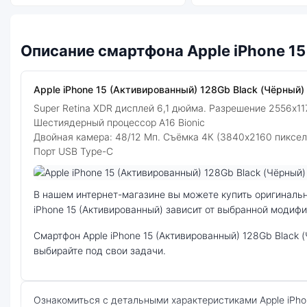
Описание смартфона Apple iPhone 15
Apple iPhone 15 (Активированный) 128Gb Black (Чёрный) 
Super Retina XDR дисплей 6,1 дюйма. Разрешение 2556x11
Шестиядерный процессор A16 Bionic
Двойная камера: 48/12 Мп. Съёмка 4К (3840x2160 пиксел
Порт USB Type-C
Фото модели Apple iPhone 15 (Активированный)
В нашем интернет-магазине вы можете купить оригинальный смартфон Apple iPhone 15 (Активированный) 128Gb Black (Чёрный) по выгодной цене. Стоимость смартфона Apple
iPhone 15 (Активированный) зависит от выбранной модифи
смартфон Apple iPhone 15 (Активированный) 128Gb Black (Чёрный) — удачное сочетание цены, производительности и дизайна. Модель доступна в разных конфигурациях и цветах —
выбирайте под свои задачи.
Ознакомиться с детальными характеристиками Apple iPhone 15 (Активированный) 128Gb Black (Чёрный) можно ниже, в разделе «Характеристики». Если выбранной конфигурации