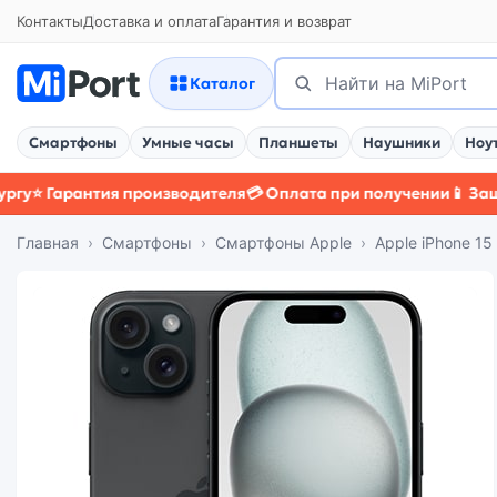
Контакты
Доставка и оплата
Гарантия и возврат
Поиск
Найти
Каталог
Смартфоны
Умные часы
Планшеты
Наушники
Ноу
арантия производителя
💳 Оплата при получении
📱 Защитный 
Главная
Смартфоны
Смартфоны Apple
Apple iPhone 1