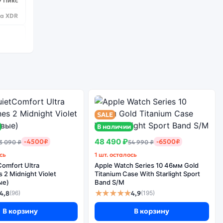
9 Пикс
na XDR
 Bionic
2 шт.
SALE
48/12
В наличии
да
48 490 ₽
-4500₽
-6500₽
3 090 ₽
54 990 ₽
5
сь
1 шт. осталось
2
omfort Ultra
Apple Watch Series 10 46мм Gold
2 Midnight Violet
Titanium Case With Starlight Sport
да
ые)
Band S/M
★★★★★
4,8
4,9
(96)
(195)
В корзину
В корзину