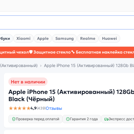
тбуки
Xiaomi
Apple
Samsung
Realme
Huawei
чехол
🛡️ Защитное стекло
🔧 Бесплатная наклейка стекла
⚡ Бол
5 (Активированный)
Apple iPhone 15 (Активированный) 128Gb B
Нет в наличии
Apple iPhone 15 (Активированный) 128G
Black (Чёрный)
★★★★★
4,9
Отзывы
(439)
Проверка перед оплатой
Гарантия 2 года
Экспресс дос