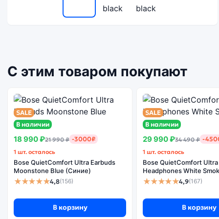
С этим товаром покупают
SALE
SALE
В наличии
В наличии
18 990 ₽
29 990 ₽
-3000₽
-450
21 990 ₽
34 490 ₽
1 шт. осталось
1 шт. осталось
Bose QuietComfort Ultra Earbuds
Bose QuietComfort Ultra
Moonstone Blue (Синие)
Headphones White Smok
★★★★★
★★★★★
4,8
4,9
(156)
(167)
В корзину
В корзину