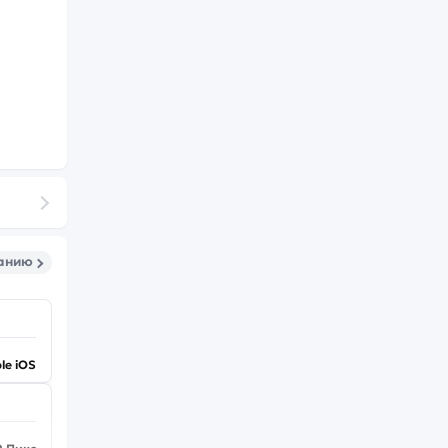
санию
le iOS