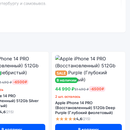
етербургу и самовывоз.
ёрный):
Стоимость
смартфона Apple
е качество
iPhone 15
борки
(Активированный)
128Gb Black
(Чёрный)
SALE
В наличии
-6500₽
1 490 ₽
44 990 ₽
-6500₽
51 490 ₽
сь
ота сервисов не гарантируется.
e 14 PRO
2 шт. осталось
ленный) 512Gb Silver
Apple iPhone 14 PRO
тый)
(Восстановленный) 512Gb Deep
4,6
(215)
Purple (Глубокий фиолетовый)
★★★★★
4,6
(215)
В корзину
В корзину