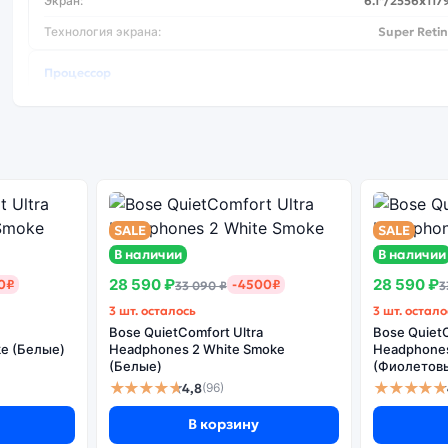
Экран:
6.1"/2556x117
Технология экрана:
Super Reti
Процессор
Тип процессора:
A16
Основная камера
Количество основных камер:
SALE
SALE
Основная камера МПикс:
В наличии
В наличии
Вспышка:
28 590 ₽
28 590 ₽
0₽
-4500₽
33 090 ₽
3
Цифровой зум (x):
3 шт. осталось
3 шт. остало
Оптический зум на уменьшение (x):
Bose QuietComfort Ultra
Bose QuietC
e (Белые)
Headphones 2 White Smoke
Headphones 
Оптическая стабилизация:
(Белые)
(Фиолетов
★★★★★
★★★★★
4,8
(96)
В корзину