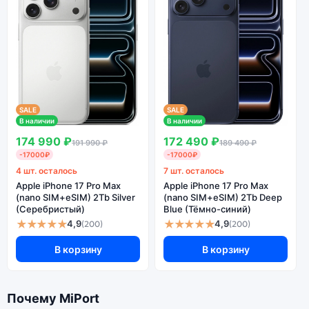
SALE
SALE
В наличии
В наличии
174 990 ₽
172 490 ₽
191 990 ₽
189 490 ₽
-17000₽
-17000₽
4 шт. осталось
7 шт. осталось
Apple iPhone 17 Pro Max
Apple iPhone 17 Pro Max
(nano SIM+eSIM) 2Tb Silver
(nano SIM+eSIM) 2Tb Deep
(Серебристый)
Blue (Тёмно-синий)
★★★★★
★★★★★
4,9
4,9
(200)
(200)
В корзину
В корзину
Почему MiPort