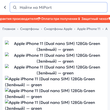
Поиск
Найти
ия производителя
💳 Оплата при получении
📱 Защитный чехол
🛡️ За
Главная
Смартфоны
Смартфоны Apple
Apple iPhone 11
Ap