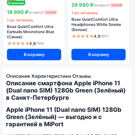
В наличии
29 990 ₽
34 490 ₽
-4500₽
18 990 ₽
21 990 ₽
-3000₽
1 шт. осталось
Bose QuietComfort Ultra
1 шт. осталось
Headphones White Smoke
Bose QuietComfort Ultra
(Белые)
Earbuds Moonstone Blue
★★★★★
4,9
(167)
(Синие)
★★★★★
4,8
(156)
В корзину
В корзину
Описание
Характеристики
Отзывы
Описание смартфона Apple iPhone 11
(Dual nano SIM) 128Gb Green (Зелёный)
в Санкт-Петербурге
Apple iPhone 11 (Dual nano SIM) 128Gb
Green (Зелёный) — выгодно и с
гарантией в MiPort