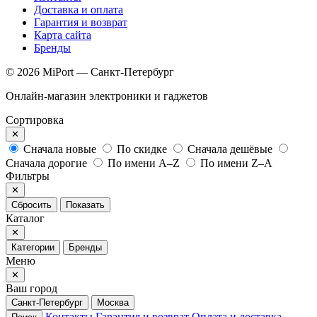
Доставка и оплата
Гарантия и возврат
Карта сайта
Бренды
© 2026 MiPort — Санкт-Петербург
Онлайн-магазин электроники и гаджетов
Сортировка
✕
Сначала новые
По скидке
Сначала дешёвые
Сначала дорогие
По имени A–Z
По имени Z–A
Фильтры
✕
Сбросить
Показать
Каталог
✕
Категории
Бренды
Меню
✕
Ваш город
Санкт-Петербург
Москва
Контакты
Гарантия и возврат
Оплата и доставка