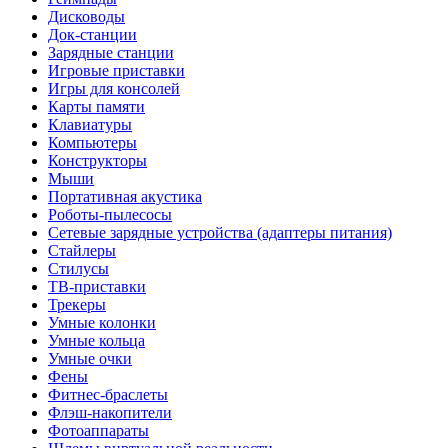
Дисководы
Док-станции
Зарядные станции
Игровые приставки
Игры для консолей
Карты памяти
Клавиатуры
Компьютеры
Конструкторы
Мыши
Портативная акустика
Роботы-пылесосы
Сетевые зарядные устройства (адаптеры питания)
Стайлеры
Стилусы
ТВ-приставки
Трекеры
Умные колонки
Умные кольца
Умные очки
Фены
Фитнес-браслеты
Флэш-накопители
Фотоаппараты