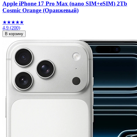
Apple iPhone 17 Pro Max (nano SIM+eSIM) 2Tb
Cosmic Orange (Оранжевый)
★★★★★
4,9
(200)
В корзину