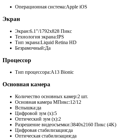
Операционная система:
Apple iOS
Экран
Экран:
6.1"/1792x828 Пикс
Технология экрана:
IPS
Тип экрана:
Liquid Retina HD
Безрамочный:
Да
Процессор
Тип процессора:
A13 Bionic
Основная камера
Количество основных камер:
2 шт.
Основная камера МПикс:
12/12
Вспышка:
да
Цифровой зум (x):
5
Оптический зум (x):
2
Разрешение видеосъемки:
3840x2160 Пикс (4K)
Цифровая стабилизация:
да
Оптическая стабилизация:
да