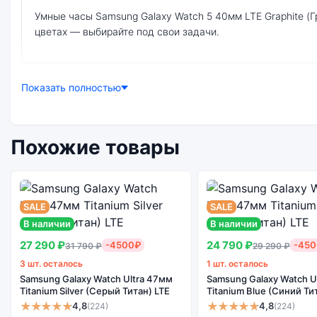
умные часы Samsung Galaxy Watch 5 40мм LTE Graphite (Графитовый серый) — удачное сочетание цены, производительности и дизайна. Модель доступна в разных конфигурациях и
цветах — выбирайте под свои задачи.
Ознакомиться с детальными характеристиками Samsung Galaxy Watch 5 40мм LTE Graphite (Графитовый серый) можно ниже, в разделе «Характеристики». Если выбранной
Показать полностью
конфигурации нет в наличии — оформите заказ на сайте, 
Похожие товары
Почему стоит купить умные часы Samsu
Индивидуальные
высокие
SALE
SALE
характеристики
В наличии
всех смарт-часов
В наличии
Огромный выбор
Высокое к
Samsung Galaxy
27 290 ₽
24 790 ₽
-4500₽
цветов и моделей
сбор
-45
31 790 ₽
29 290 ₽
Watch 5 40мм LTE
3 шт. осталось
1 шт. осталось
Graphite
Samsung Galaxy Watch Ultra 47мм
Samsung Galaxy Watch U
(Графитовый
Titanium Silver (Серый Титан) LTE
Titanium Blue (Синий Ти
серый)
★★★★★
★★★★★
4,8
4,8
(224)
(224)