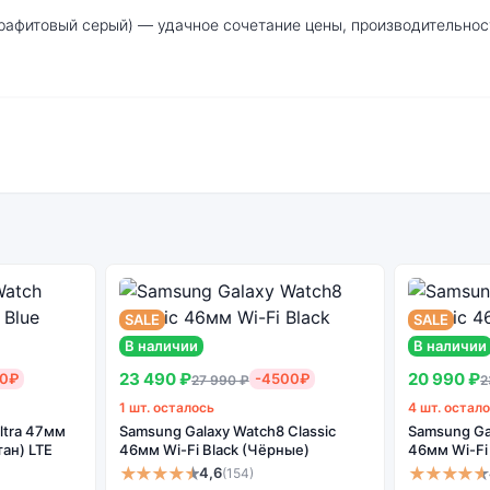
и мы привезём её в кратчайшие сроки. Доступна экспресс-доста
ng Galaxy Watch 5 40мм LTE Graphite (Граф
Стоимость всех
SALE
SALE
умных часов
Samsung Galaxy
В наличии
В наличии
ачество
Watch 5 40мм LTE
23 490 ₽
20 990 ₽
ки
00₽
-4500₽
27 990 ₽
2
Graphite
1 шт. осталось
4 шт. остал
(Графитовый
ltra 47мм
Samsung Galaxy Watch8 Classic
Samsung Ga
серый)
тан) LTE
46мм Wi-Fi Black (Чёрные)
46мм Wi-Fi
★★★★★
★★★★★
4,6
(154)