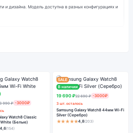
вка по Санкт-Петербургу и самовывоз.
итовый серый):
SALE
В наличии
19 690 ₽
-3000₽
22 690 ₽
-3000₽
3 990 ₽
3 шт. осталось
Samsung Galaxy Watch8 44мм Wi-Fi
ось
Silver (Серебро)
laxy Watch8 Classic
★★★★★
4,8
(203)
 White (Белые)
4,6
(154)