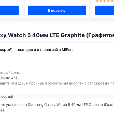
★★★★★
Цифровой компас
Счетчик калорий
В корзину
Датчик движения
Датчик ускорения (G-sensor)
Отслеживание плавания
xy Watch 5 40мм LTE Graphite (Графито
Передача данных
серый) — выгодно и с гарантией в MiPort
Встроенный модуль Bluetooth:
Звук
каждый день
Встроенный динамик:
 0% до 45%
ита от воды, и прочный фронтальный дисплей с сапфировым пок
Вибрация:
ии.