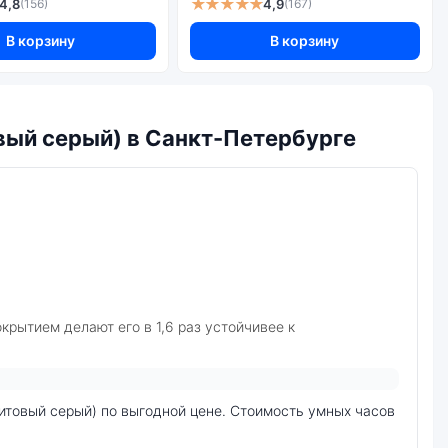
★★★★★
4,8
4,9
(156)
(167)
Да
Да
В корзину
В корзину
Да
Да
Да
вый серый) в Санкт-Петербурге
Да
Да
рытием делают его в 1,6 раз устойчивее к
Да