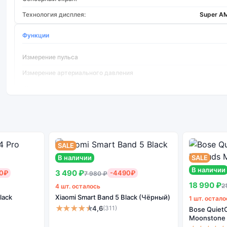
Технология дисплея:
Super A
Функции
Измерение пульса
Измерение артериального давления
Шагомер
Кнопка SOS
Уровень кислорода в крови
Измерение ЭКГ
SALE
Акселерометр
В наличии
SALE
Барометр
В наличии
3 490 ₽
0₽
-4490₽
7 980 ₽
Поддержка ГЛОНАСС
18 990 ₽
2
4 шт. осталось
lack
Xiaomi Smart Band 5 Black (Чёрный)
Гироскоп
1 шт. остало
★★★★★
4,6
(311)
Bose QuietC
Компас
Moonstone 