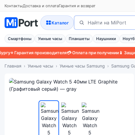
Контакты
Доставка и оплата
Гарантия и возврат
Поиск
Найти
Каталог
Смартфоны
Умные часы
Планшеты
Наушники
Ноутб
Гарантия производителя
💳 Оплата при получении
📱 Защитный ч
Главная
Умные часы
Умные часы Samsung
Samsung Ga