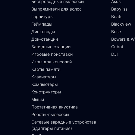
Беспроводные пылесосы
Asus
Выпрямители для волос
Babyliss
Гарнитуры
Beats
Геймпады
Blackview
Дисководы
Bose
Док-станции
Bowers & Wi
Зарядные станции
Cubot
Игровые приставки
DJI
Игры для консолей
Карты памяти
Клавиатуры
Компьютеры
Конструкторы
Мыши
Портативная акустика
Роботы-пылесосы
Сетевые зарядные устройства
(адаптеры питания)