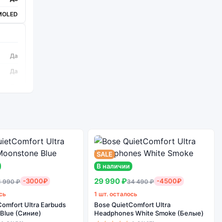
MOLED
Да
Да
Да
Да
Да
Да
Да
SALE
Да
В наличии
Да
29 990 ₽
-3000₽
-4500₽
1 990 ₽
34 490 ₽
сь
Да
1 шт. осталось
omfort Ultra Earbuds
Bose QuietComfort Ultra
Да
Blue (Синие)
Headphones White Smoke (Белые)