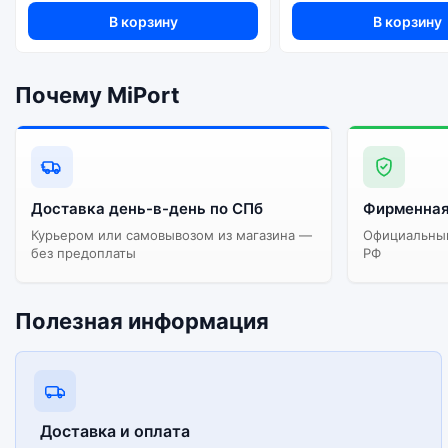
В корзину
В корзину
Существует не оригинальная и оригинальная версия умных часов Samsung Galaxy Watch 5 40мм LTE Graphite (Графитовый серый). Мы рекомендуем выбирать оригинальной версию
— она полностью адаптирована и поддерживает все серви
Почему MiPort
Доставка день-в-день по СПб
Фирменная
Курьером или самовывозом из магазина —
Официальный
без предоплаты
РФ
Полезная информация
Доставка и оплата