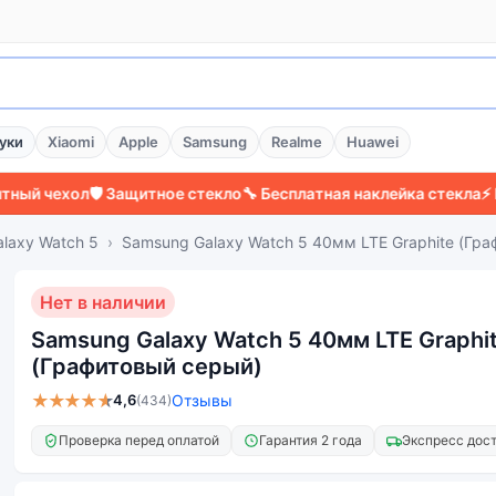
уки
Xiaomi
Apple
Samsung
Realme
Huawei
ехол
🛡️ Защитное стекло
🔧 Бесплатная наклейка стекла
⚡ Более 
laxy Watch 5
Samsung Galaxy Watch 5 40мм LTE Graphite (Гр
Нет в наличии
Samsung Galaxy Watch 5 40мм LTE Graphi
(Графитовый серый)
★★★★★
4,6
Отзывы
(434)
Проверка перед оплатой
Гарантия 2 года
Экспресс дос