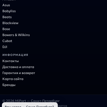
Asus
Babyliss
Beats
Blackview
Bose
Bowers & Wilkins
Cubot
DJI
ИНФОРМАЦИЯ
Контакты
Доставка и оплата
Гарантия и возврат
Карта сайта
Бренды
© 2026 MiPort — Санкт-Петербург
Онлайн-магазин электроники и гаджетов
Ваш город — Санкт-Петербург?