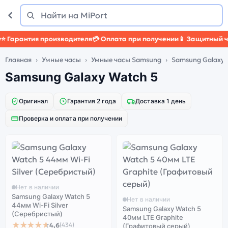
Поиск
Найти
Гарантия производителя
💳 Оплата при получении
📱 Защитный чех
Главная
Умные часы
Умные часы Samsung
Samsung Galaxy 
Samsung Galaxy Watch 5
Оригинал
Гарантия 2 года
Доставка 1 день
Проверка и оплата при получении
Нет в наличии
Samsung Galaxy Watch 5
Нет в наличии
44мм Wi-Fi Silver
Samsung Galaxy Watch 5
(Серебристый)
40мм LTE Graphite
★★★★★
4,6
(434)
(Графитовый серый)