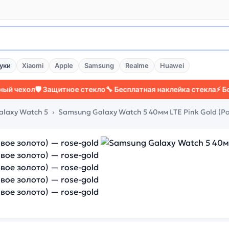
уки
Xiaomi
Apple
Samsung
Realme
Huawei
ол
🛡️ Защитное стекло
🔧 Бесплатная наклейка стекла
⚡ Более 20
laxy Watch 5
Samsung Galaxy Watch 5 40мм LTE Pink Gold (Ро