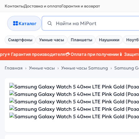
Контакты
Доставка и оплата
Гарантия и возврат
Поиск
Найти
Каталог
Смартфоны
Умные часы
Планшеты
Наушники
Ноутб
арантия производителя
💳 Оплата при получении
📱 Защитный чех
Главная
Умные часы
Умные часы Samsung
Samsung Ga