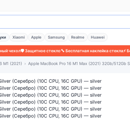
уки
Xiaomi
Apple
Samsung
Realme
Huawei
ехол
🛡️ Защитное стекло
🔧 Бесплатная наклейка стекла
⚡ Более 
6 M1 (2021)
Apple MacBook Pro 16 M1 Max (2021) 32Gb/512Gb Si