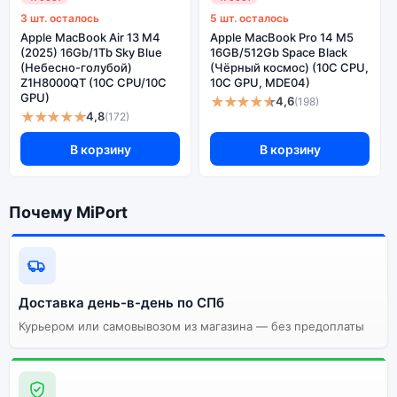
3 шт. осталось
5 шт. осталось
Apple MacBook Air 13 M4
Apple MacBook Pro 14 M5
(2025) 16Gb/1Tb Sky Blue
16GB/512Gb Space Black
(Небесно-голубой)
(Чёрный космос) (10C CPU,
Z1H8000QT (10C CPU/10C
10C GPU, MDE04)
GPU)
★★★★★
4,6
(198)
★★★★★
4,8
(172)
В корзину
В корзину
Почему MiPort
Доставка день-в-день по СПб
Курьером или самовывозом из магазина — без предоплаты