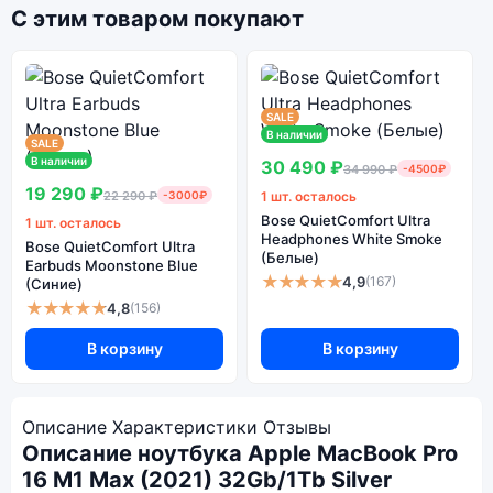
С этим товаром покупают
SALE
В наличии
SALE
В наличии
30 490 ₽
34 990 ₽
-4500₽
19 290 ₽
22 290 ₽
-3000₽
1 шт. осталось
Bose QuietComfort Ultra
1 шт. осталось
Headphones White Smoke
Bose QuietComfort Ultra
(Белые)
Earbuds Moonstone Blue
★★★★★
4,9
(167)
(Синие)
★★★★★
4,8
(156)
В корзину
В корзину
Описание
Характеристики
Отзывы
Описание ноутбука Apple MacBook Pro
16 M1 Max (2021) 32Gb/1Tb Silver