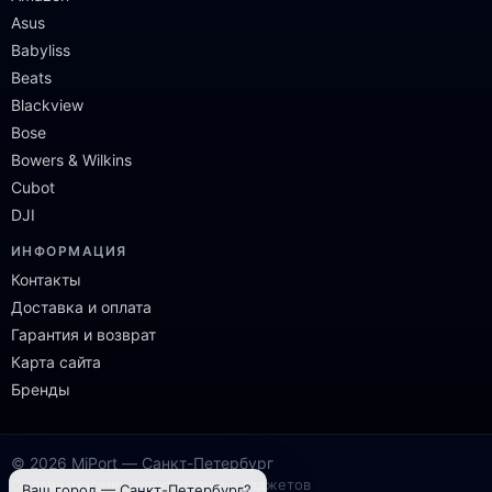
Asus
Babyliss
Beats
Blackview
Bose
Bowers & Wilkins
Cubot
DJI
ИНФОРМАЦИЯ
Контакты
Доставка и оплата
Гарантия и возврат
Карта сайта
Бренды
© 2026 MiPort — Санкт-Петербург
Онлайн-магазин электроники и гаджетов
×
Ваш город — Санкт-Петербург?