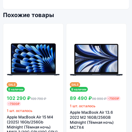
Похожие товары
SALE
SALE
В наличии
В наличии
102 290 ₽
89 490 ₽
109 790 ₽
96 990 ₽
-7500₽
-7500₽
1 шт. осталось
1 шт. осталось
Apple MacBook Air 13.6
Apple MacBook Air 15 M4
2022 M2 16GB/256GB
(2025) 16Gb/256Gb
Midnight (Тёмная ночь)
Midnight (Тёмная ночь)
MC7X4
MW1L3 (10C CPU/10C GPU)