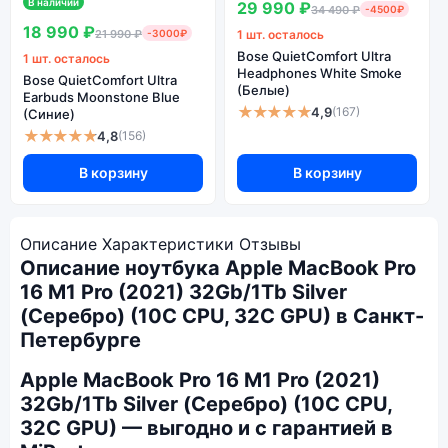
В наличии
29 990 ₽
34 490 ₽
-4500₽
18 990 ₽
21 990 ₽
-3000₽
1 шт. осталось
Bose QuietComfort Ultra
1 шт. осталось
Headphones White Smoke
Bose QuietComfort Ultra
(Белые)
Earbuds Moonstone Blue
★★★★★
4,9
(167)
(Синие)
★★★★★
4,8
(156)
В корзину
В корзину
Описание
Характеристики
Отзывы
Описание ноутбука Apple MacBook Pro
16 M1 Pro (2021) 32Gb/1Tb Silver
(Серебро) (10C CPU, 32C GPU) в Санкт-
Петербурге
Apple MacBook Pro 16 M1 Pro (2021)
32Gb/1Tb Silver (Серебро) (10C CPU,
32C GPU) — выгодно и с гарантией в